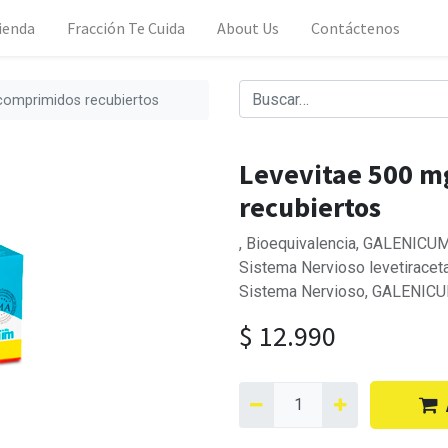
ienda
Fracción Te Cuida
About Us
Contáctenos
comprimidos recubiertos
Levevitae 500 m
recubiertos
, Bioequivalencia, GALENICUM
Sistema Nervioso levetiraceta
Sistema Nervioso, GALENICU
$
12.990