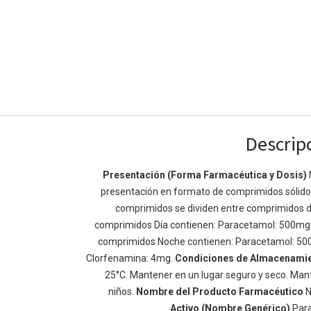
Descrip
Presentación (Forma Farmacéutica y Dosis)
presentación en formato de comprimidos sólidos 
Enlaces de Ínteres
Acerca de
comprimidos se dividen entre comprimidos d
Inicio
Somos un equipo de
comprimidos Día contienen: Paracetamol: 500mg
Acerca de
mejorar la vida de t
comprimidos Noche contienen: Paracetamol: 50
Productos
Construimos grande
Clorfenamina: 4mg.
Condiciones de Almacenami
Servicios
de negocio. Nuestr
25°C. Mantener en un lugar seguro y seco. Mant
Legal
pequeñas y mediana
niños.
Nombre del Producto Farmacéutico
N
Política de privacidad
rendimiento.
Activo (Nombre Genérico)
Par