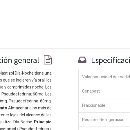
ción general
Especificac
Nastizol Día-Noche tiene una
Valor por unidad de medi
que se ingieren vía oral, los
Co
ía y comprimidos noche: Los
Cenabast
 personas apasionadas cuyo objetivo es
. Pseudoefedrina: 60mg. Los
odos a través de productos disruptivos.
0mg. Pseudoefedrina: 60mg.
Fraccionable
s productos para resolver sus problemas
ento
Almacenar a no más de
os productos están diseñados para
ener lejos del alcance de los
Requiere Refrigeración
s empresas dispuestas a optimizar su
astizol Día-Noche.
Principio
acetamol / Pseudoefedrina /