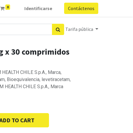
0
Identificarse
Contáctenos
Tarifa pública
g x 30 comprimidos
 HEALTH CHILE S.p.A., Marca,
m, Bioequivalencia, levetiracetam,
M HEALTH CHILE S.p.A., Marca
ADD TO CART