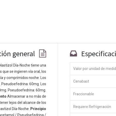
ción general
Especificac
Nastizol Día-Noche tiene una
Valor por unidad de medi
que se ingieren vía oral, los
Co
ía y comprimidos noche: Los
Cenabast
 personas apasionadas cuyo objetivo es
. Pseudoefedrina: 60mg. Los
odos a través de productos disruptivos.
0mg. Pseudoefedrina: 60mg.
Fraccionable
s productos para resolver sus problemas
ento
Almacenar a no más de
os productos están diseñados para
ener lejos del alcance de los
Requiere Refrigeración
s empresas dispuestas a optimizar su
astizol Día-Noche.
Principio
acetamol / Pseudoefedrina /