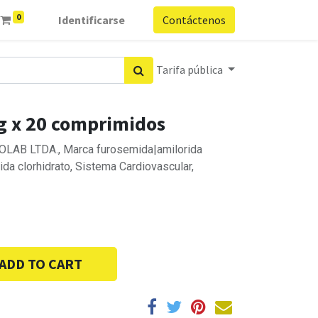
0
Identificarse
Contáctenos
Tarifa pública
g x 20 comprimidos
ROLAB LTDA., Marca furosemida|amilorida
ida clorhidrato, Sistema Cardiovascular,
ADD TO CART