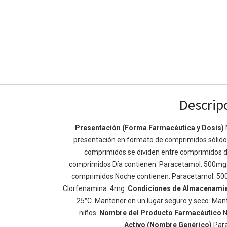
Descrip
Presentación (Forma Farmacéutica y Dosis)
presentación en formato de comprimidos sólidos 
Enlaces de Ínteres
Acerca de
comprimidos se dividen entre comprimidos d
Inicio
Somos un equipo de
comprimidos Día contienen: Paracetamol: 500mg
Acerca de
mejorar la vida de t
comprimidos Noche contienen: Paracetamol: 50
Productos
Construimos grande
Clorfenamina: 4mg.
Condiciones de Almacenami
Servicios
de negocio. Nuestr
25°C. Mantener en un lugar seguro y seco. Mant
Legal
pequeñas y mediana
niños.
Nombre del Producto Farmacéutico
N
Política de privacidad
rendimiento.
Activo (Nombre Genérico)
Par