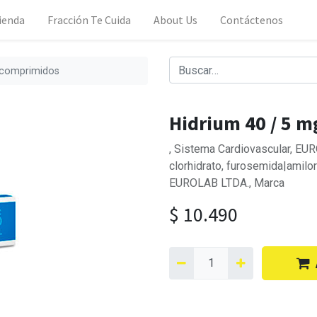
ienda
Fracción Te Cuida
About Us
Contáctenos
0 comprimidos
Hidrium 40 / 5 m
, Sistema Cardiovascular, EU
clorhidrato, furosemida|amilor
EUROLAB LTDA., Marca
$
10.490