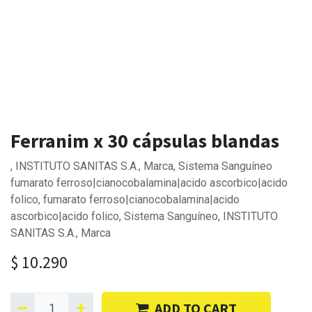
Ferranim x 30 cápsulas blandas
, INSTITUTO SANITAS S.A., Marca, Sistema Sanguíneo
fumarato ferroso|cianocobalamina|acido ascorbico|acido
folico, fumarato ferroso|cianocobalamina|acido
ascorbico|acido folico, Sistema Sanguíneo, INSTITUTO
SANITAS S.A., Marca
$
10.290
ADD TO CART