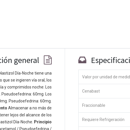
ción general
Especificac
Nastizol Día-Noche tiene una
Valor por unidad de medi
que se ingieren vía oral, los
Co
ía y comprimidos noche: Los
Cenabast
 personas apasionadas cuyo objetivo es
. Pseudoefedrina: 60mg. Los
odos a través de productos disruptivos.
0mg. Pseudoefedrina: 60mg.
Fraccionable
s productos para resolver sus problemas
ento
Almacenar a no más de
os productos están diseñados para
ener lejos del alcance de los
Requiere Refrigeración
s empresas dispuestas a optimizar su
astizol Día-Noche.
Principio
acetamol / Pseudoefedrina /