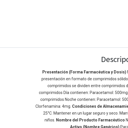
Descrip
Presentación (Forma Farmacéutica y Dosis)
presentación en formato de comprimidos sólidos 
Enlaces de Ínteres
Acerca de
comprimidos se dividen entre comprimidos d
Inicio
Somos un equipo de
comprimidos Día contienen: Paracetamol: 500mg
Acerca de
mejorar la vida de t
comprimidos Noche contienen: Paracetamol: 50
Productos
Construimos grande
Clorfenamina: 4mg.
Condiciones de Almacenami
Servicios
de negocio. Nuestr
25°C. Mantener en un lugar seguro y seco. Mant
Legal
pequeñas y mediana
niños.
Nombre del Producto Farmacéutico
N
Política de privacidad
rendimiento.
Activo (Nombre Genérico)
Par