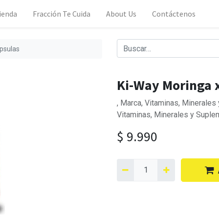
ienda
Fracción Te Cuida
About Us
Contáctenos
psulas
Ki-Way Moringa x
, Marca, Vitaminas, Minerale
Vitaminas, Minerales y Suple
$
9.990