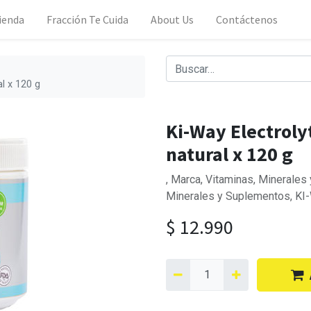
ienda
Fracción Te Cuida
About Us
Contáctenos
l x 120 g
Ki-Way Electroly
natural x 120 g
, Marca, Vitaminas, Minerales
Minerales y Suplementos, KI
$
12.990