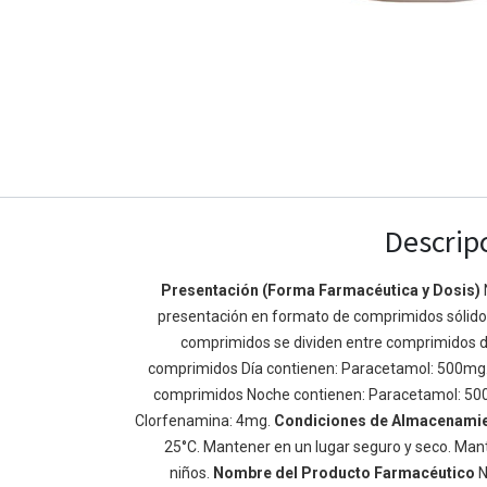
Descrip
Presentación (Forma Farmacéutica y Dosis)
Enlaces de Ínteres
Acerca de
presentación en formato de comprimidos sólidos 
comprimidos se dividen entre comprimidos d
Inicio
Somos un equipo de
comprimidos Día contienen: Paracetamol: 500mg
Acerca de
mejorar la vida de t
comprimidos Noche contienen: Paracetamol: 50
Productos
Construimos grande
Clorfenamina: 4mg.
Condiciones de Almacenami
Servicios
de negocio. Nuestr
25°C. Mantener en un lugar seguro y seco. Mant
Legal
pequeñas y mediana
niños.
Nombre del Producto Farmacéutico
N
Política de privacidad
rendimiento.