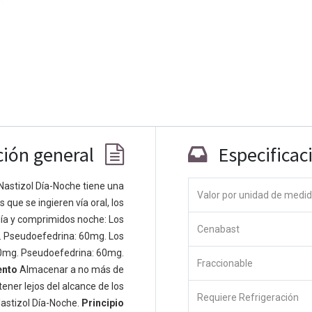
ción general
Especificac
Nastizol Día-Noche tiene una
Co
Valor por unidad de medi
que se ingieren vía oral, los
ía y comprimidos noche: Los
 personas apasionadas cuyo objetivo es
Cenabast
. Pseudoefedrina: 60mg. Los
odos a través de productos disruptivos.
0mg. Pseudoefedrina: 60mg.
s productos para resolver sus problemas
Fraccionable
ento
Almacenar a no más de
os productos están diseñados para
ener lejos del alcance de los
s empresas dispuestas a optimizar su
Requiere Refrigeración
astizol Día-Noche.
Principio