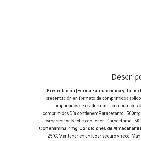
Descrip
Enlaces de Ínteres
Acerca de
Presentación (Forma Farmacéutica y Dosis)
presentación en formato de comprimidos sólidos 
Inicio
Somos un equipo de
comprimidos se dividen entre comprimidos d
Acerca de
mejorar la vida de t
comprimidos Día contienen: Paracetamol: 500mg
Productos
Construimos grande
comprimidos Noche contienen: Paracetamol: 50
Servicios
de negocio. Nuestr
Clorfenamina: 4mg.
Condiciones de Almacenami
Legal
pequeñas y mediana
25°C. Mantener en un lugar seguro y seco. Mant
Política de privacidad
rendimiento.