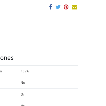
iones
ntacte con nosotros
da
107.6
Contáctenos
info@yourcompany.ejemplo.com
No
+1 (650) 555-0111
Si