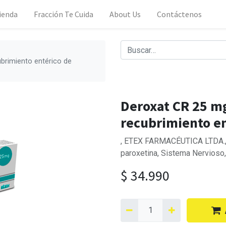
ienda
Fracción Te Cuida
About Us
Contáctenos
brimiento entérico de
Deroxat CR 25 m
recubrimiento en
, ETEX FARMACÉUTICA LTDA., 
paroxetina, Sistema Nervios
$
34.990