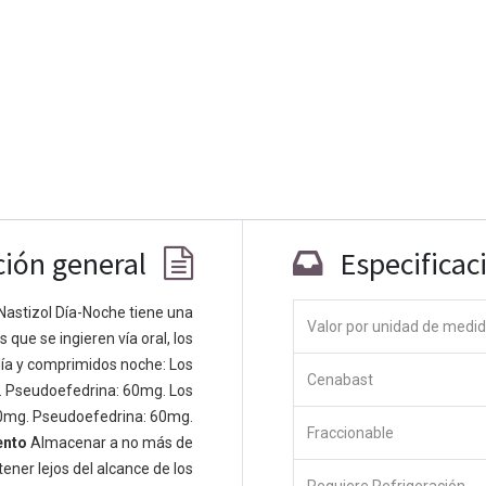
ción general
Especificac
Co
Nastizol Día-Noche tiene una
Valor por unidad de medi
que se ingieren vía oral, los
 personas apasionadas cuyo objetivo es
ía y comprimidos noche: Los
odos a través de productos disruptivos.
Cenabast
. Pseudoefedrina: 60mg. Los
s productos para resolver sus problemas
0mg. Pseudoefedrina: 60mg.
os productos están diseñados para
Fraccionable
ento
Almacenar a no más de
s empresas dispuestas a optimizar su
ener lejos del alcance de los