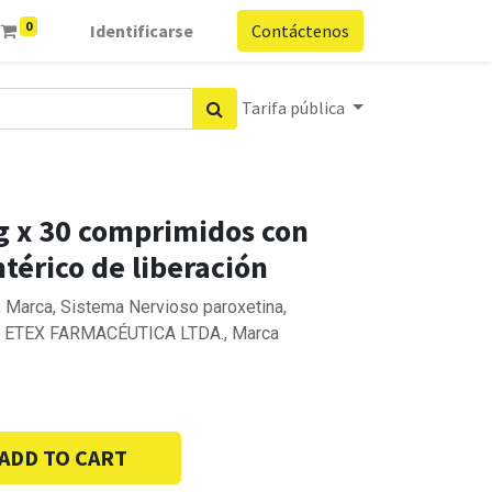
0
Identificarse
Contáctenos
Tarifa pública
g x 30 comprimidos con
térico de liberación
Marca, Sistema Nervioso paroxetina,
o, ETEX FARMACÉUTICA LTDA., Marca
ADD TO CART