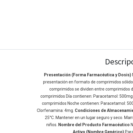
Descrip
Presentación (Forma Farmacéutica y Dosis)
presentación en formato de comprimidos sólidos 
Enlaces de Ínteres
Acerca de
comprimidos se dividen entre comprimidos d
Inicio
Somos un equipo de
comprimidos Día contienen: Paracetamol: 500mg
Acerca de
mejorar la vida de t
comprimidos Noche contienen: Paracetamol: 50
Productos
Construimos grande
Clorfenamina: 4mg.
Condiciones de Almacenami
Servicios
de negocio. Nuestr
25°C. Mantener en un lugar seguro y seco. Mant
Legal
pequeñas y mediana
niños.
Nombre del Producto Farmacéutico
N
Política de privacidad
rendimiento.
Activo (Nombre Genérico)
Par