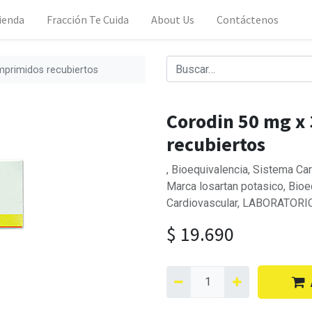
ienda
Fracción Te Cuida
About Us
Contáctenos
mprimidos recubiertos
Corodin 50 mg x
recubiertos
, Bioequivalencia, Sistema C
Marca losartan potasico, Bioe
Cardiovascular, LABORATORIO
$
19.690