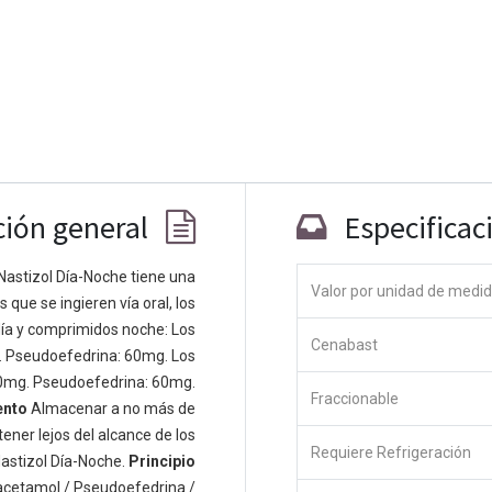
ción general
Especificac
Nastizol Día-Noche tiene una
Valor por unidad de medi
que se ingieren vía oral, los
Co
ía y comprimidos noche: Los
Cenabast
 personas apasionadas cuyo objetivo es
. Pseudoefedrina: 60mg. Los
odos a través de productos disruptivos.
0mg. Pseudoefedrina: 60mg.
Fraccionable
s productos para resolver sus problemas
ento
Almacenar a no más de
os productos están diseñados para
ener lejos del alcance de los
Requiere Refrigeración
s empresas dispuestas a optimizar su
astizol Día-Noche.
Principio
acetamol / Pseudoefedrina /