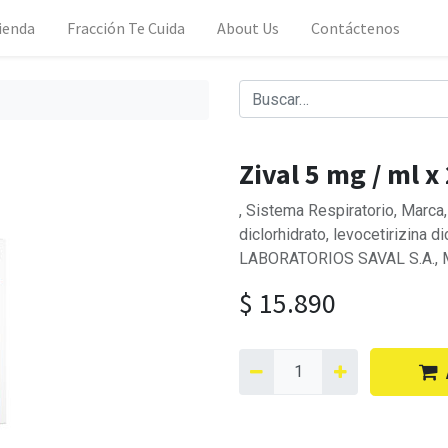
ienda
Fracción Te Cuida
About Us
Contáctenos
Zival 5 mg / ml x
, Sistema Respiratorio, Marc
diclorhidrato, levocetirizina d
LABORATORIOS SAVAL S.A., 
$
15.890