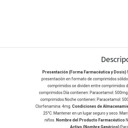
Descrip
Presentación (Forma Farmacéutica y Dosis)
presentación en formato de comprimidos sólidos 
Enlaces de Ínteres
Acerca de
comprimidos se dividen entre comprimidos d
Inicio
Somos un equipo de
comprimidos Día contienen: Paracetamol: 500mg
Acerca de
mejorar la vida de t
comprimidos Noche contienen: Paracetamol: 50
Productos
Construimos grande
Clorfenamina: 4mg.
Condiciones de Almacenami
Servicios
de negocio. Nuestr
25°C. Mantener en un lugar seguro y seco. Mant
Legal
pequeñas y mediana
niños.
Nombre del Producto Farmacéutico
N
Política de privacidad
rendimiento.
Activo (Nombre Genérico)
Par