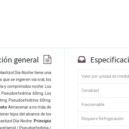
ción general
Especificac
Nastizol Día-Noche tiene una
Valor por unidad de medi
que se ingieren vía oral, los
Co
ía y comprimidos noche: Los
Cenabast
 personas apasionadas cuyo objetivo es
. Pseudoefedrina: 60mg. Los
odos a través de productos disruptivos.
0mg. Pseudoefedrina: 60mg.
Fraccionable
s productos para resolver sus problemas
ento
Almacenar a no más de
os productos están diseñados para
ener lejos del alcance de los
Requiere Refrigeración
s empresas dispuestas a optimizar su
astizol Día-Noche.
Principio
acetamol / Pseudoefedrina /