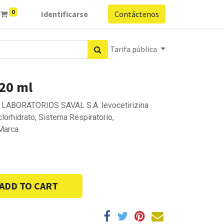
0
Identificarse
Contáctenos
Tarifa pública
 20 ml
a, LABORATORIOS SAVAL S.A. levocetirizina
iclorhidrato, Sistema Respiratorio,
Marca
ADD TO CART