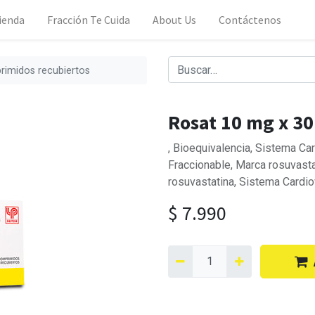
ienda
Fracción Te Cuida
About Us
Contáctenos
rimidos recubiertos
Rosat 10 mg x 30
, Bioequivalencia, Sistema C
Fraccionable, Marca rosuvasta
rosuvastatina, Sistema Card
$
7.990