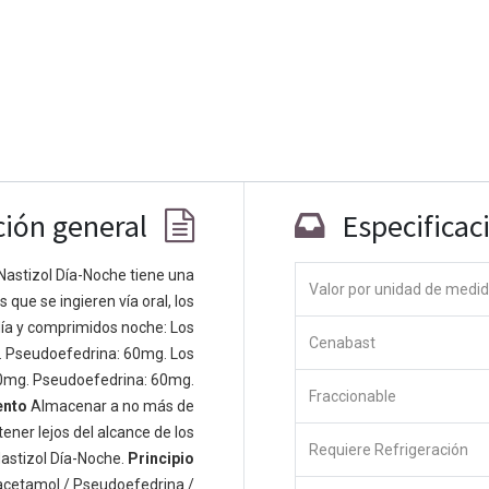
ción general
Especificac
Nastizol Día-Noche tiene una
Valor por unidad de medi
que se ingieren vía oral, los
Co
ía y comprimidos noche: Los
Cenabast
 personas apasionadas cuyo objetivo es
. Pseudoefedrina: 60mg. Los
odos a través de productos disruptivos.
0mg. Pseudoefedrina: 60mg.
Fraccionable
s productos para resolver sus problemas
ento
Almacenar a no más de
os productos están diseñados para
ener lejos del alcance de los
Requiere Refrigeración
s empresas dispuestas a optimizar su
astizol Día-Noche.
Principio
acetamol / Pseudoefedrina /