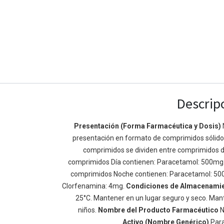
Descrip
Presentación (Forma Farmacéutica y Dosis)
presentación en formato de comprimidos sólidos 
Enlaces de Ínteres
Acerca de
comprimidos se dividen entre comprimidos d
Inicio
Somos un equipo de
comprimidos Día contienen: Paracetamol: 500mg
Acerca de
mejorar la vida de t
comprimidos Noche contienen: Paracetamol: 50
Productos
Construimos grande
Clorfenamina: 4mg.
Condiciones de Almacenami
Servicios
de negocio. Nuestr
25°C. Mantener en un lugar seguro y seco. Mant
Legal
pequeñas y mediana
niños.
Nombre del Producto Farmacéutico
N
Política de privacidad
rendimiento.
Activo (Nombre Genérico)
Par