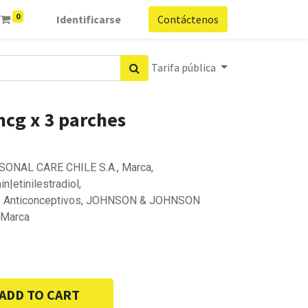
0
Identificarse
Contáctenos
Tarifa pública
mcg x 3 parches
NAL CARE CHILE S.A., Marca,
|etinilestradiol,
iol, Anticonceptivos, JOHNSON & JOHNSON
 Marca
ADD TO CART