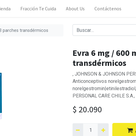
ienda
Fracción Te Cuida
About Us
Contáctenos
3 parches transdérmicos
Evra 6 mg / 600 
transdérmicos
, JOHNSON & JOHNSON PERSO
Anticonceptivos norelgestromin
norelgestromin|etinilestrad
PERSONAL CARE CHILE S.A.,
$
20.090