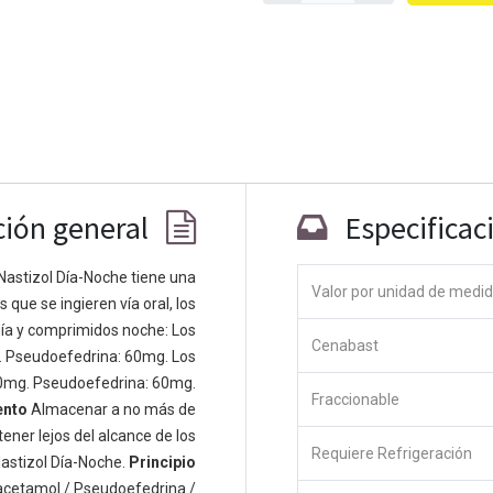
ción general
Especificac
Nastizol Día-Noche tiene una
Valor por unidad de medi
que se ingieren vía oral, los
Co
ía y comprimidos noche: Los
Cenabast
 personas apasionadas cuyo objetivo es
. Pseudoefedrina: 60mg. Los
odos a través de productos disruptivos.
0mg. Pseudoefedrina: 60mg.
Fraccionable
s productos para resolver sus problemas
ento
Almacenar a no más de
os productos están diseñados para
ener lejos del alcance de los
Requiere Refrigeración
s empresas dispuestas a optimizar su
astizol Día-Noche.
Principio
acetamol / Pseudoefedrina /