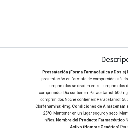
Descrip
Presentación (Forma Farmacéutica y Dosis)
presentación en formato de comprimidos sólidos 
Enlaces de Ínteres
Acerca de
comprimidos se dividen entre comprimidos d
Inicio
Somos un equipo de
comprimidos Día contienen: Paracetamol: 500mg
Acerca de
mejorar la vida de t
comprimidos Noche contienen: Paracetamol: 50
Productos
Construimos grande
Clorfenamina: 4mg.
Condiciones de Almacenami
Servicios
de negocio. Nuestr
25°C. Mantener en un lugar seguro y seco. Mant
Legal
pequeñas y mediana
niños.
Nombre del Producto Farmacéutico
N
Política de privacidad
rendimiento.
Activo (Nombre Genérico)
Par