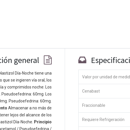
ción general
Especificac
Nastizol Día-Noche tiene una
Valor por unidad de medi
que se ingieren vía oral, los
Co
ía y comprimidos noche: Los
Cenabast
 personas apasionadas cuyo objetivo es
. Pseudoefedrina: 60mg. Los
odos a través de productos disruptivos.
0mg. Pseudoefedrina: 60mg.
Fraccionable
s productos para resolver sus problemas
ento
Almacenar a no más de
os productos están diseñados para
ener lejos del alcance de los
Requiere Refrigeración
s empresas dispuestas a optimizar su
astizol Día-Noche.
Principio
acetamol / Pseudoefedrina /