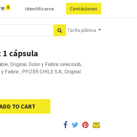
0
Identificarse
Contáctenos
Tarifa pública
 1 cápsula
ble, Original, Dolor y Fiebre celecoxib,
 y Fiebre , PFIZER CHILE S.A., Original
ADD TO CART