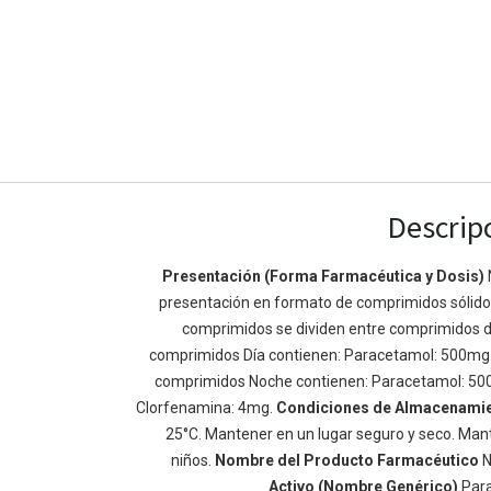
Descrip
Presentación (Forma Farmacéutica y Dosis)
presentación en formato de comprimidos sólidos 
Enlaces de Ínteres
Acerca de
comprimidos se dividen entre comprimidos d
Inicio
Somos un equipo de
comprimidos Día contienen: Paracetamol: 500mg
Acerca de
mejorar la vida de t
comprimidos Noche contienen: Paracetamol: 50
Productos
Construimos grande
Clorfenamina: 4mg.
Condiciones de Almacenami
Servicios
de negocio. Nuestr
25°C. Mantener en un lugar seguro y seco. Mant
Legal
pequeñas y mediana
niños.
Nombre del Producto Farmacéutico
N
Política de privacidad
rendimiento.
Activo (Nombre Genérico)
Par