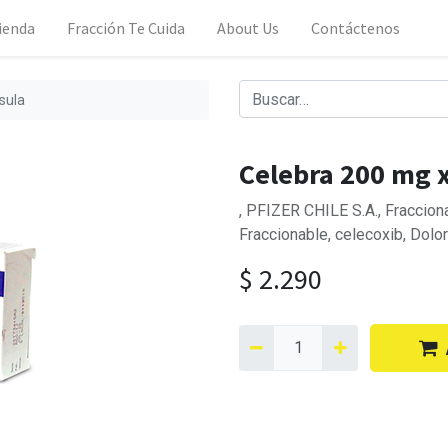
ienda
Fracción Te Cuida
About Us
Contáctenos
sula
Celebra 200 mg x
, PFIZER CHILE S.A., Fracciona
Fraccionable, celecoxib, Dolor
$
2.290