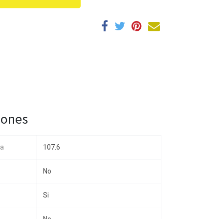
iones
ntacte con nosotros
da
107.6
Contáctenos
info@yourcompany.ejemplo.com
No
+1 (650) 555-0111
Si