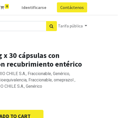
0
Identificarse
Contáctenos
Tarifa pública
 x 30 cápsulas con
n recubrimiento entérico
O CHILE S.A., Fraccionable, Genérico,
Bioequivalencia, Fraccionable, omeprazol ,
O CHILE S.A., Genérico
ADD TO CART