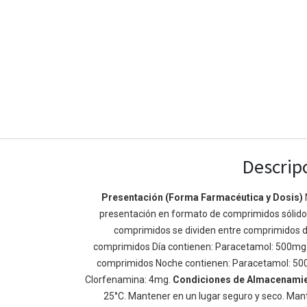
Descrip
Enlaces de Ínteres
Acerca de
Presentación (Forma Farmacéutica y Dosis)
presentación en formato de comprimidos sólidos 
Inicio
Somos un equipo de
comprimidos se dividen entre comprimidos d
Acerca de
mejorar la vida de t
comprimidos Día contienen: Paracetamol: 500mg
Productos
Construimos grande
comprimidos Noche contienen: Paracetamol: 50
Servicios
de negocio. Nuestr
Clorfenamina: 4mg.
Condiciones de Almacenami
Legal
pequeñas y mediana
25°C. Mantener en un lugar seguro y seco. Mant
Política de privacidad
rendimiento.