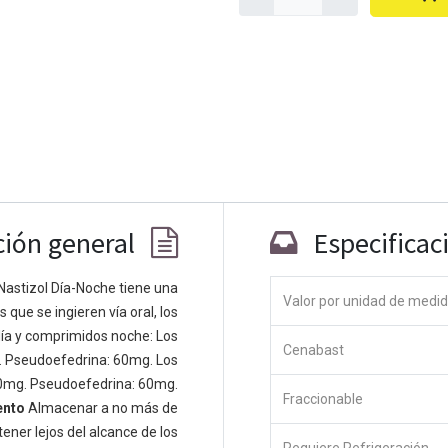
ción general
Especificac
Co
Nastizol Día-Noche tiene una
Valor por unidad de medi
que se ingieren vía oral, los
 personas apasionadas cuyo objetivo es
ía y comprimidos noche: Los
odos a través de productos disruptivos.
Cenabast
. Pseudoefedrina: 60mg. Los
s productos para resolver sus problemas
0mg. Pseudoefedrina: 60mg.
os productos están diseñados para
Fraccionable
ento
Almacenar a no más de
s empresas dispuestas a optimizar su
ener lejos del alcance de los