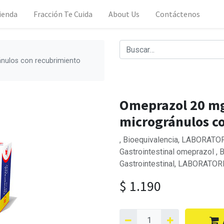
ienda
Fracción Te Cuida
About Us
Contáctenos
nulos con recubrimiento
Omeprazol 20 mg
microgránulos co
, Bioequivalencia, LABORATORI
Gastrointestinal omeprazol , 
Gastrointestinal, LABORATORI
$
1.190