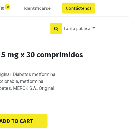
0
Identificarse
Contáctenos
Tarifa pública
/ 5 mg x 30 comprimidos
riginal, Diabetes metformina
accionable, metformina
betes, MERCK S.A., Original
ADD TO CART