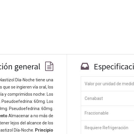
ción general
Especificac
Nastizol Día-Noche tiene una
Co
Valor por unidad de medi
que se ingieren vía oral, los
ía y comprimidos noche: Los
 personas apasionadas cuyo objetivo es
Cenabast
. Pseudoefedrina: 60mg. Los
odos a través de productos disruptivos.
0mg. Pseudoefedrina: 60mg.
s productos para resolver sus problemas
Fraccionable
ento
Almacenar a no más de
os productos están diseñados para
ener lejos del alcance de los
s empresas dispuestas a optimizar su
Requiere Refrigeración
astizol Día-Noche.
Principio