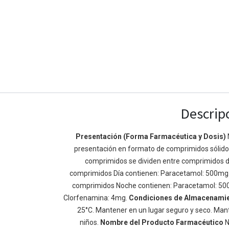
Descrip
Presentación (Forma Farmacéutica y Dosis)
Enlaces de Ínteres
Acerca de
presentación en formato de comprimidos sólidos 
comprimidos se dividen entre comprimidos d
Inicio
Somos un equipo de
comprimidos Día contienen: Paracetamol: 500mg
Acerca de
mejorar la vida de t
comprimidos Noche contienen: Paracetamol: 50
Productos
Construimos grande
Clorfenamina: 4mg.
Condiciones de Almacenami
Servicios
de negocio. Nuestr
25°C. Mantener en un lugar seguro y seco. Mant
Legal
pequeñas y mediana
niños.
Nombre del Producto Farmacéutico
N
Política de privacidad
rendimiento.