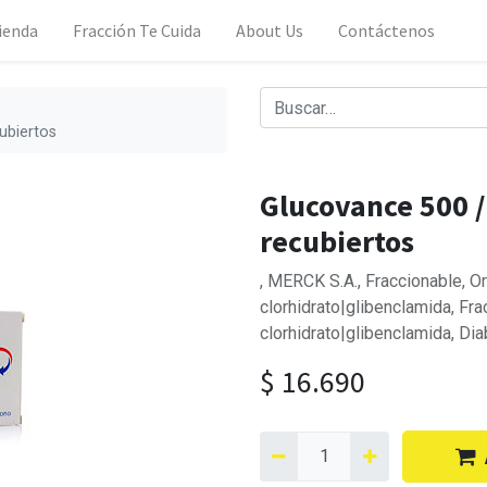
ienda
Fracción Te Cuida
About Us
Contáctenos
ubiertos
Glucovance 500 
recubiertos
, MERCK S.A., Fraccionable, O
clorhidrato|glibenclamida, Fr
clorhidrato|glibenclamida, Dia
$
16.690