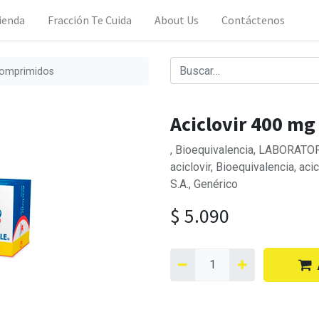
ienda
Fracción Te Cuida
About Us
Contáctenos
comprimidos
Aciclovir 400 mg
, Bioequivalencia, LABORATORI
aciclovir, Bioequivalencia, ac
S.A., Genérico
$
5.090