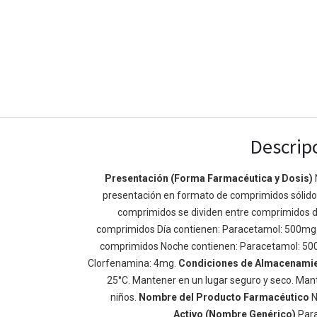
Descrip
Presentación (Forma Farmacéutica y Dosis)
presentación en formato de comprimidos sólidos 
Enlaces de Ínteres
Acerca de
comprimidos se dividen entre comprimidos d
Inicio
Somos un equipo de
comprimidos Día contienen: Paracetamol: 500mg
Acerca de
mejorar la vida de t
comprimidos Noche contienen: Paracetamol: 50
Productos
Construimos grande
Clorfenamina: 4mg.
Condiciones de Almacenami
Servicios
de negocio. Nuestr
25°C. Mantener en un lugar seguro y seco. Mant
Legal
pequeñas y mediana
niños.
Nombre del Producto Farmacéutico
N
Política de privacidad
rendimiento.
Activo (Nombre Genérico)
Par