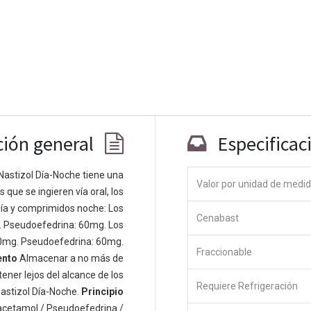
ción general
Especificac
Nastizol Día-Noche tiene una
Valor por unidad de medi
que se ingieren vía oral, los
Co
ía y comprimidos noche: Los
Cenabast
 personas apasionadas cuyo objetivo es
. Pseudoefedrina: 60mg. Los
odos a través de productos disruptivos.
0mg. Pseudoefedrina: 60mg.
Fraccionable
s productos para resolver sus problemas
ento
Almacenar a no más de
os productos están diseñados para
ener lejos del alcance de los
Requiere Refrigeración
s empresas dispuestas a optimizar su
astizol Día-Noche.
Principio
acetamol / Pseudoefedrina /