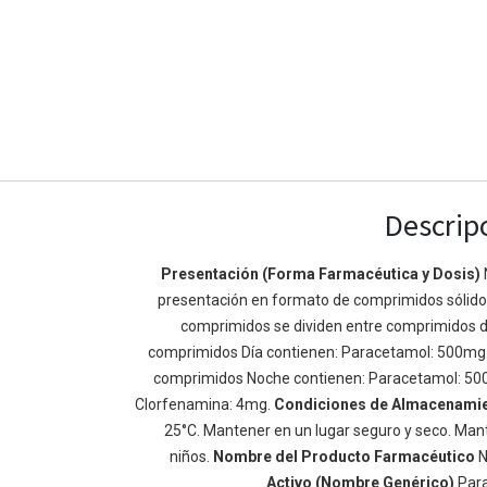
Descrip
Presentación (Forma Farmacéutica y Dosis)
presentación en formato de comprimidos sólidos 
Enlaces de Ínteres
Acerca de
comprimidos se dividen entre comprimidos d
Inicio
Somos un equipo de
comprimidos Día contienen: Paracetamol: 500mg
Acerca de
mejorar la vida de t
comprimidos Noche contienen: Paracetamol: 50
Productos
Construimos grande
Clorfenamina: 4mg.
Condiciones de Almacenami
Servicios
de negocio. Nuestr
25°C. Mantener en un lugar seguro y seco. Mant
Legal
pequeñas y mediana
niños.
Nombre del Producto Farmacéutico
N
Política de privacidad
rendimiento.
Activo (Nombre Genérico)
Par