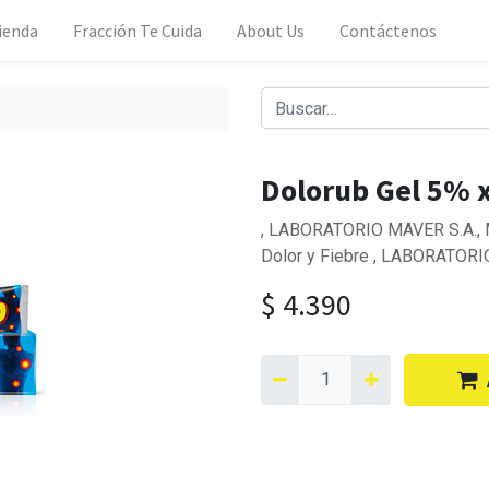
ienda
Fracción Te Cuida
About Us
Contáctenos
Dolorub Gel 5% x
, LABORATORIO MAVER S.A., Ma
Dolor y Fiebre , LABORATORI
$
4.390