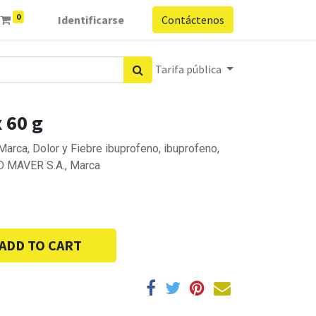
0
Identificarse
Contáctenos
Tarifa pública
 60 g
rca, Dolor y Fiebre ibuprofeno, ibuprofeno,
O MAVER S.A., Marca
ADD TO CART