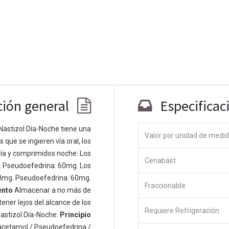
ción general
Especificac
Nastizol Día-Noche tiene una
Valor por unidad de medi
que se ingieren vía oral, los
Co
ía y comprimidos noche: Los
Cenabast
 personas apasionadas cuyo objetivo es
. Pseudoefedrina: 60mg. Los
odos a través de productos disruptivos.
0mg. Pseudoefedrina: 60mg.
Fraccionable
s productos para resolver sus problemas
ento
Almacenar a no más de
os productos están diseñados para
ener lejos del alcance de los
Requiere Refrigeración
s empresas dispuestas a optimizar su
astizol Día-Noche.
Principio
acetamol / Pseudoefedrina /