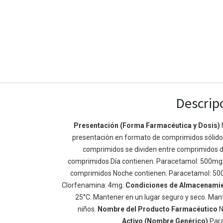
Descrip
Presentación (Forma Farmacéutica y Dosis)
presentación en formato de comprimidos sólidos 
Enlaces de Ínteres
Acerca de
comprimidos se dividen entre comprimidos d
Inicio
Somos un equipo de
comprimidos Día contienen: Paracetamol: 500mg
Acerca de
mejorar la vida de t
comprimidos Noche contienen: Paracetamol: 50
Productos
Construimos grande
Clorfenamina: 4mg.
Condiciones de Almacenami
Servicios
de negocio. Nuestr
25°C. Mantener en un lugar seguro y seco. Mant
Legal
pequeñas y mediana
niños.
Nombre del Producto Farmacéutico
N
Política de privacidad
rendimiento.
Activo (Nombre Genérico)
Par