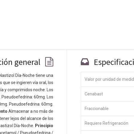
ción general
Especificac
Nastizol Día-Noche tiene una
Valor por unidad de medi
que se ingieren vía oral, los
Co
ía y comprimidos noche: Los
Cenabast
 personas apasionadas cuyo objetivo es
. Pseudoefedrina: 60mg. Los
odos a través de productos disruptivos.
0mg. Pseudoefedrina: 60mg.
Fraccionable
s productos para resolver sus problemas
ento
Almacenar a no más de
os productos están diseñados para
ener lejos del alcance de los
Requiere Refrigeración
s empresas dispuestas a optimizar su
astizol Día-Noche.
Principio
acetamol / Pseudoefedrina /