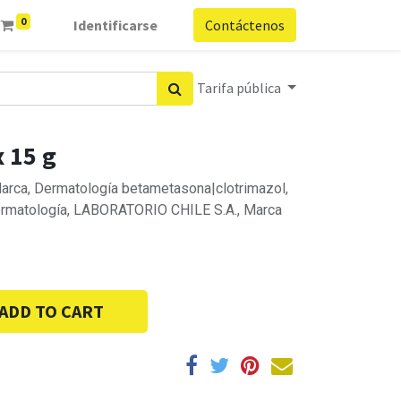
0
Identificarse
Contáctenos
Tarifa pública
 15 g
arca, Dermatología betametasona|clotrimazol,
ermatología, LABORATORIO CHILE S.A., Marca
ADD TO CART