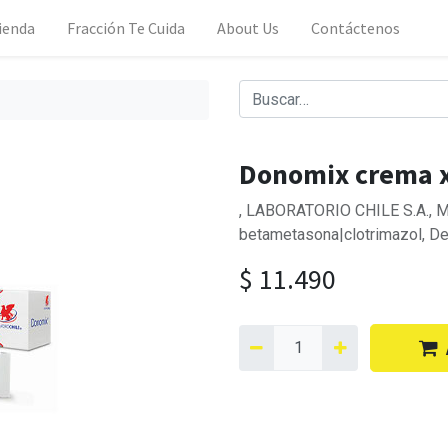
ienda
Fracción Te Cuida
About Us
Contáctenos
Donomix crema x
, LABORATORIO CHILE S.A., M
betametasona|clotrimazol, D
$
11.490