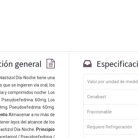
ción general
Especificac
Nastizol Día-Noche tiene una
Valor por unidad de medi
que se ingieren vía oral, los
Co
ía y comprimidos noche: Los
Cenabast
 personas apasionadas cuyo objetivo es
. Pseudoefedrina: 60mg. Los
odos a través de productos disruptivos.
0mg. Pseudoefedrina: 60mg.
Fraccionable
s productos para resolver sus problemas
ento
Almacenar a no más de
os productos están diseñados para
ener lejos del alcance de los
Requiere Refrigeración
s empresas dispuestas a optimizar su
astizol Día-Noche.
Principio
acetamol / Pseudoefedrina /