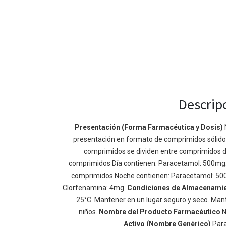
Descrip
Presentación (Forma Farmacéutica y Dosis)
presentación en formato de comprimidos sólidos 
Enlaces de Ínteres
Acerca de
comprimidos se dividen entre comprimidos d
Inicio
Somos un equipo de
comprimidos Día contienen: Paracetamol: 500mg
Acerca de
mejorar la vida de t
comprimidos Noche contienen: Paracetamol: 50
Productos
Construimos grande
Clorfenamina: 4mg.
Condiciones de Almacenami
Servicios
de negocio. Nuestr
25°C. Mantener en un lugar seguro y seco. Mant
Legal
pequeñas y mediana
niños.
Nombre del Producto Farmacéutico
N
Política de privacidad
rendimiento.
Activo (Nombre Genérico)
Par