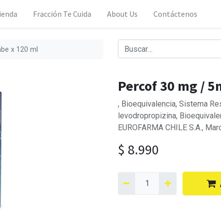
ienda
Fracción Te Cuida
About Us
Contáctenos
abe x 120 ml
Percof 30 mg / 5
, Bioequivalencia, Sistema R
levodropropizina, Bioequivale
EUROFARMA CHILE S.A., Mar
$
8.990