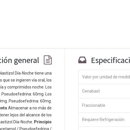
ción general
Especificac
Nastizol Día-Noche tiene una
Valor por unidad de medi
que se ingieren vía oral, los
Co
ía y comprimidos noche: Los
Cenabast
 personas apasionadas cuyo objetivo es
. Pseudoefedrina: 60mg. Los
odos a través de productos disruptivos.
0mg. Pseudoefedrina: 60mg.
Fraccionable
s productos para resolver sus problemas
ento
Almacenar a no más de
os productos están diseñados para
ener lejos del alcance de los
Requiere Refrigeración
s empresas dispuestas a optimizar su
astizol Día-Noche.
Principio
acetamol / Pseudoefedrina /