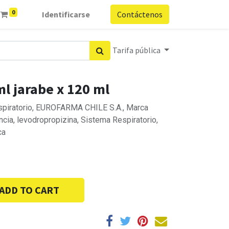
0
Identificarse
Contáctenos
Tarifa pública
ml jarabe x 120 ml
espiratorio, EUROFARMA CHILE S.A., Marca
ncia, levodropropizina, Sistema Respiratorio,
ca
ADD TO CART