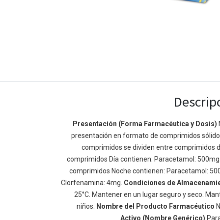
Descrip
Presentación (Forma Farmacéutica y Dosis)
presentación en formato de comprimidos sólidos 
Enlaces de Ínteres
Acerca de
comprimidos se dividen entre comprimidos d
Inicio
Somos un equipo de
comprimidos Día contienen: Paracetamol: 500mg
Acerca de
mejorar la vida de t
comprimidos Noche contienen: Paracetamol: 50
Productos
Construimos grande
Clorfenamina: 4mg.
Condiciones de Almacenami
Servicios
de negocio. Nuestr
25°C. Mantener en un lugar seguro y seco. Mant
Legal
pequeñas y mediana
niños.
Nombre del Producto Farmacéutico
N
Política de privacidad
rendimiento.
Activo (Nombre Genérico)
Par