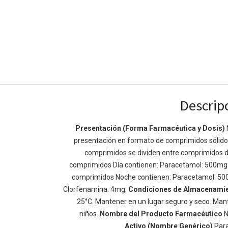
Descrip
Presentación (Forma Farmacéutica y Dosis)
presentación en formato de comprimidos sólidos 
Enlaces de Ínteres
Acerca de
comprimidos se dividen entre comprimidos d
Inicio
Somos un equipo de
comprimidos Día contienen: Paracetamol: 500mg
Acerca de
mejorar la vida de t
comprimidos Noche contienen: Paracetamol: 50
Productos
Construimos grande
Clorfenamina: 4mg.
Condiciones de Almacenami
Servicios
de negocio. Nuestr
25°C. Mantener en un lugar seguro y seco. Mant
Legal
pequeñas y mediana
niños.
Nombre del Producto Farmacéutico
N
Política de privacidad
rendimiento.
Activo (Nombre Genérico)
Par