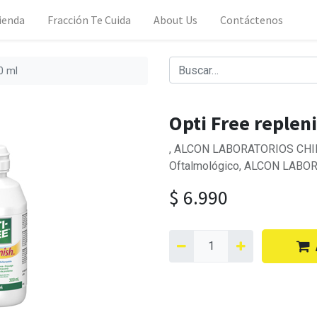
ienda
Fracción Te Cuida
About Us
Contáctenos
0 ml
Opti Free replen
, ALCON LABORATORIOS CHILE
Oftalmológico, ALCON LABOR
$
6.990