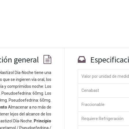
ción general
Especificac
Nastizol Día-Noche tiene una
Valor por unidad de medi
que se ingieren vía oral, los
Co
ía y comprimidos noche: Los
Cenabast
 personas apasionadas cuyo objetivo es
. Pseudoefedrina: 60mg. Los
odos a través de productos disruptivos.
0mg. Pseudoefedrina: 60mg.
Fraccionable
s productos para resolver sus problemas
ento
Almacenar a no más de
os productos están diseñados para
ener lejos del alcance de los
Requiere Refrigeración
s empresas dispuestas a optimizar su
astizol Día-Noche.
Principio
acetamol / Pseudoefedrina /