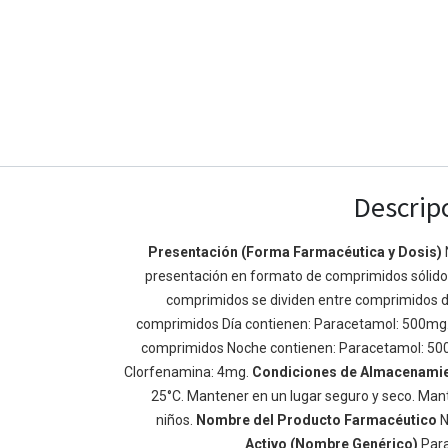
Descrip
Presentación (Forma Farmacéutica y Dosis)
presentación en formato de comprimidos sólidos 
Enlaces de Ínteres
Acerca de
comprimidos se dividen entre comprimidos d
Inicio
Somos un equipo de
comprimidos Día contienen: Paracetamol: 500mg
Acerca de
mejorar la vida de t
comprimidos Noche contienen: Paracetamol: 50
Productos
Construimos grande
Clorfenamina: 4mg.
Condiciones de Almacenami
Servicios
de negocio. Nuestr
25°C. Mantener en un lugar seguro y seco. Mant
Legal
pequeñas y mediana
niños.
Nombre del Producto Farmacéutico
N
Política de privacidad
rendimiento.
Activo (Nombre Genérico)
Par