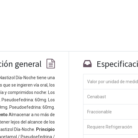
ción general
Especificac
Nastizol Día-Noche tiene una
Valor por unidad de medi
que se ingieren vía oral, los
Co
ía y comprimidos noche: Los
Cenabast
 personas apasionadas cuyo objetivo es
. Pseudoefedrina: 60mg. Los
odos a través de productos disruptivos.
0mg. Pseudoefedrina: 60mg.
Fraccionable
s productos para resolver sus problemas
ento
Almacenar a no más de
os productos están diseñados para
ener lejos del alcance de los
Requiere Refrigeración
s empresas dispuestas a optimizar su
astizol Día-Noche.
Principio
acetamol / Pseudoefedrina /