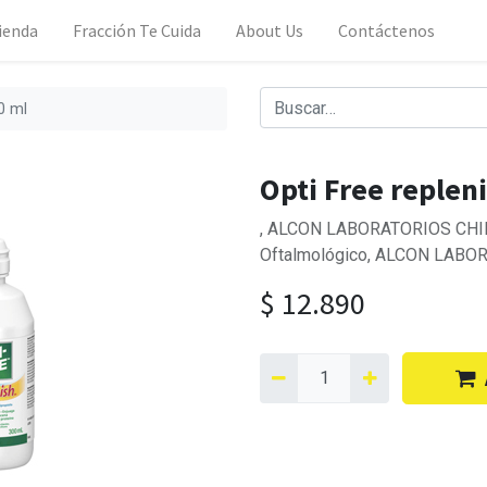
ienda
Fracción Te Cuida
About Us
Contáctenos
0 ml
Opti Free replen
, ALCON LABORATORIOS CHILE
Oftalmológico, ALCON LABOR
$
12.890