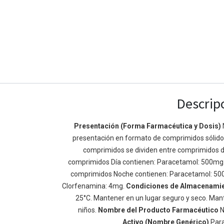
Descrip
Presentación (Forma Farmacéutica y Dosis)
presentación en formato de comprimidos sólidos 
Enlaces de Ínteres
Acerca de
comprimidos se dividen entre comprimidos d
Inicio
Somos un equipo de
comprimidos Día contienen: Paracetamol: 500mg
Acerca de
mejorar la vida de t
comprimidos Noche contienen: Paracetamol: 50
Productos
Construimos grande
Clorfenamina: 4mg.
Condiciones de Almacenami
Servicios
de negocio. Nuestr
25°C. Mantener en un lugar seguro y seco. Mant
Legal
pequeñas y mediana
niños.
Nombre del Producto Farmacéutico
N
Política de privacidad
rendimiento.
Activo (Nombre Genérico)
Par