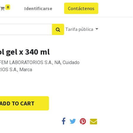
0
Identificarse
Contáctenos
Tarifa pública
l gel x 340 ml
DIFEM LABORATORIOS S.A., NA, Cuidado
OS S.A., Marca
ADD TO CART