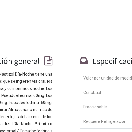
ción general
Especificac
Nastizol Día-Noche tiene una
Valor por unidad de medi
que se ingieren vía oral, los
Co
ía y comprimidos noche: Los
Cenabast
 personas apasionadas cuyo objetivo es
. Pseudoefedrina: 60mg. Los
odos a través de productos disruptivos.
0mg. Pseudoefedrina: 60mg.
Fraccionable
s productos para resolver sus problemas
ento
Almacenar a no más de
os productos están diseñados para
ener lejos del alcance de los
Requiere Refrigeración
s empresas dispuestas a optimizar su
astizol Día-Noche.
Principio
acetamol / Pseudoefedrina /