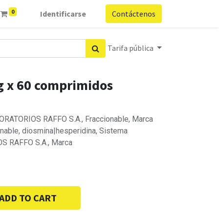
0
Identificarse
Contáctenos
Tarifa pública
 x 60 comprimidos
BORATORIOS RAFFO S.A., Fraccionable, Marca
onable, diosmina|hesperidina, Sistema
OS RAFFO S.A., Marca
ADD TO CART