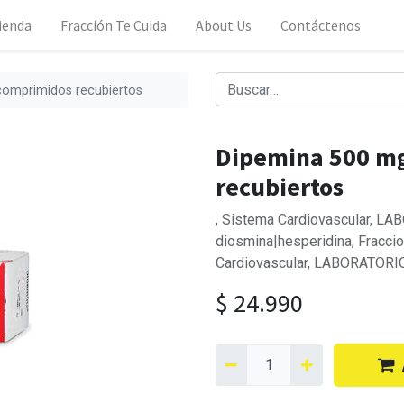
ienda
Fracción Te Cuida
About Us
Contáctenos
comprimidos recubiertos
Dipemina 500 mg
recubiertos
, Sistema Cardiovascular, LA
diosmina|hesperidina, Fracci
Cardiovascular, LABORATORI
$
24.990