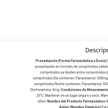
Descrip
Presentación (Forma Farmacéutica y Dosis)
presentación en formato de comprimidos sólidos 
Enlaces de Ínteres
Acerca de
comprimidos se dividen entre comprimidos d
Inicio
Somos un equipo de
comprimidos Día contienen: Paracetamol: 500mg
Acerca de
mejorar la vida de t
comprimidos Noche contienen: Paracetamol: 50
Productos
Construimos grande
Clorfenamina: 4mg.
Condiciones de Almacenami
Servicios
de negocio. Nuestr
25°C. Mantener en un lugar seguro y seco. Mant
Legal
pequeñas y mediana
niños.
Nombre del Producto Farmacéutico
N
Política de privacidad
rendimiento.
Activo (Nombre Genérico)
Par