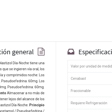
ción general
Especificac
Nastizol Día-Noche tiene una
Valor por unidad de medi
que se ingieren vía oral, los
Co
ía y comprimidos noche: Los
Cenabast
 personas apasionadas cuyo objetivo es
. Pseudoefedrina: 60mg. Los
odos a través de productos disruptivos.
0mg. Pseudoefedrina: 60mg.
Fraccionable
s productos para resolver sus problemas
ento
Almacenar a no más de
os productos están diseñados para
ener lejos del alcance de los
Requiere Refrigeración
s empresas dispuestas a optimizar su
astizol Día-Noche.
Principio
acetamol / Pseudoefedrina /