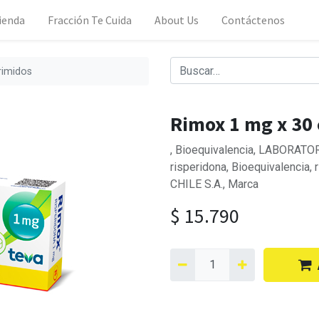
ienda
Fracción Te Cuida
About Us
Contáctenos
rimidos
Rimox 1 mg x 30
, Bioequivalencia, LABORATOR
risperidona, Bioequivalencia
CHILE S.A., Marca
$
15.790