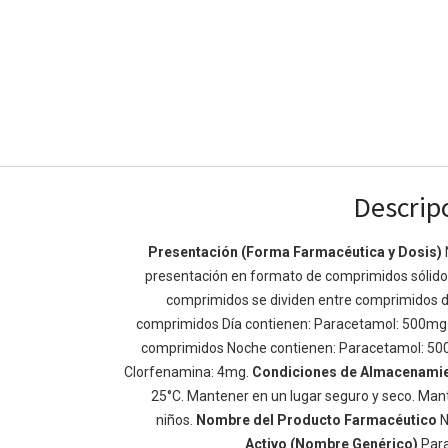
Descrip
Presentación (Forma Farmacéutica y Dosis)
presentación en formato de comprimidos sólidos 
Enlaces de Ínteres
Acerca de
comprimidos se dividen entre comprimidos d
Inicio
Somos un equipo de
comprimidos Día contienen: Paracetamol: 500mg
Acerca de
mejorar la vida de t
comprimidos Noche contienen: Paracetamol: 50
Productos
Construimos grande
Clorfenamina: 4mg.
Condiciones de Almacenami
Servicios
de negocio. Nuestr
25°C. Mantener en un lugar seguro y seco. Mant
Legal
pequeñas y mediana
niños.
Nombre del Producto Farmacéutico
N
Política de privacidad
rendimiento.
Activo (Nombre Genérico)
Par