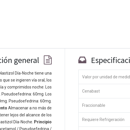
ción general
Especificac
Nastizol Día-Noche tiene una
Valor por unidad de medi
que se ingieren vía oral, los
Co
ía y comprimidos noche: Los
Cenabast
 personas apasionadas cuyo objetivo es
. Pseudoefedrina: 60mg. Los
odos a través de productos disruptivos.
0mg. Pseudoefedrina: 60mg.
Fraccionable
s productos para resolver sus problemas
ento
Almacenar a no más de
os productos están diseñados para
ener lejos del alcance de los
Requiere Refrigeración
s empresas dispuestas a optimizar su
astizol Día-Noche.
Principio
acetamol / Pseudoefedrina /