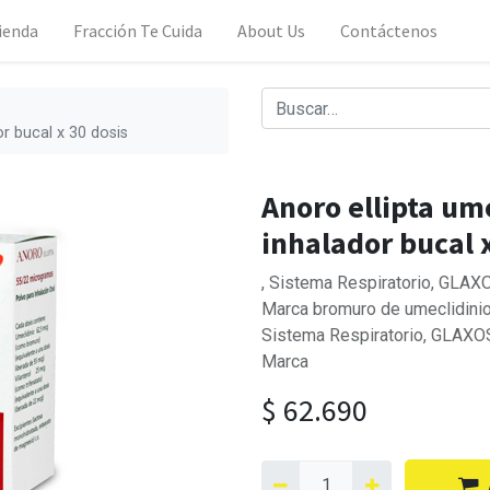
ienda
Fracción Te Cuida
About Us
Contáctenos
or bucal x 30 dosis
Anoro ellipta um
inhalador bucal x
, Sistema Respiratorio, GL
Marca bromuro de umeclidinio|
Sistema Respiratorio, GLA
Marca
$
62.690