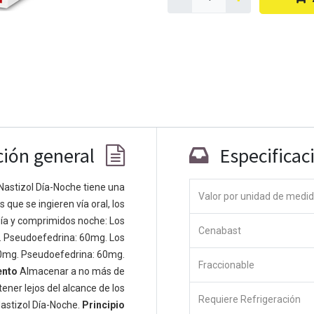
ción general
Especificac
Nastizol Día-Noche tiene una
Co
Valor por unidad de medi
que se ingieren vía oral, los
ía y comprimidos noche: Los
 personas apasionadas cuyo objetivo es
Cenabast
. Pseudoefedrina: 60mg. Los
odos a través de productos disruptivos.
0mg. Pseudoefedrina: 60mg.
s productos para resolver sus problemas
Fraccionable
ento
Almacenar a no más de
os productos están diseñados para
ener lejos del alcance de los
s empresas dispuestas a optimizar su
Requiere Refrigeración
astizol Día-Noche.
Principio