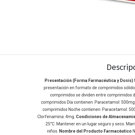
Descrip
Presentación (Forma Farmacéutica y Dosis)
Enlaces de Ínteres
Acerca de
presentación en formato de comprimidos sólidos 
comprimidos se dividen entre comprimidos d
Inicio
Somos un equipo de
comprimidos Día contienen: Paracetamol: 500mg
Acerca de
mejorar la vida de t
comprimidos Noche contienen: Paracetamol: 50
Productos
Construimos grande
Clorfenamina: 4mg.
Condiciones de Almacenami
Servicios
de negocio. Nuestr
25°C. Mantener en un lugar seguro y seco. Mant
Legal
pequeñas y mediana
niños.
Nombre del Producto Farmacéutico
N
Política de privacidad
rendimiento.