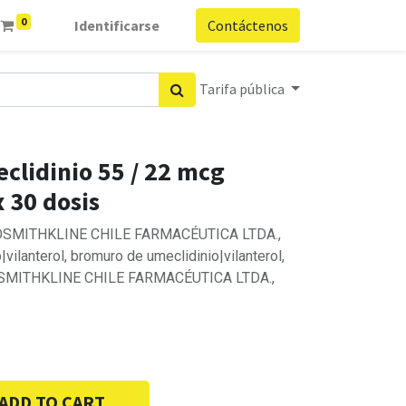
0
Identificarse
Contáctenos
Tarifa pública
eclidinio 55 / 22 mcg
 30 dosis
AXOSMITHKLINE CHILE FARMACÉUTICA LTDA.,
vilanterol, bromuro de umeclidinio|vilanterol,
XOSMITHKLINE CHILE FARMACÉUTICA LTDA.,
ADD TO CART