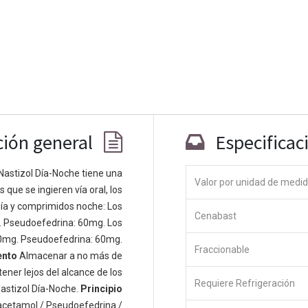
ción general
Especificac
Nastizol Día-Noche tiene una
Valor por unidad de medi
que se ingieren vía oral, los
Co
ía y comprimidos noche: Los
Cenabast
 personas apasionadas cuyo objetivo es
. Pseudoefedrina: 60mg. Los
odos a través de productos disruptivos.
0mg. Pseudoefedrina: 60mg.
Fraccionable
s productos para resolver sus problemas
ento
Almacenar a no más de
os productos están diseñados para
ener lejos del alcance de los
Requiere Refrigeración
s empresas dispuestas a optimizar su
astizol Día-Noche.
Principio
acetamol / Pseudoefedrina /