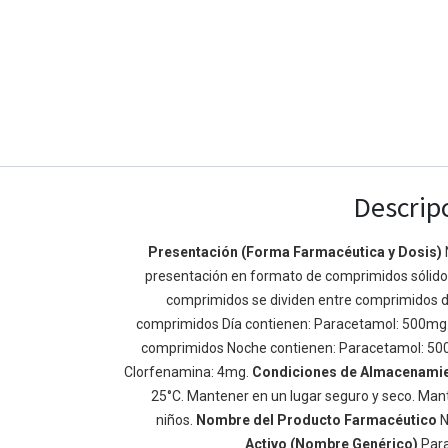
Descrip
Presentación (Forma Farmacéutica y Dosis)
presentación en formato de comprimidos sólidos 
Enlaces de Ínteres
Acerca de
comprimidos se dividen entre comprimidos d
Inicio
Somos un equipo de
comprimidos Día contienen: Paracetamol: 500mg
Acerca de
mejorar la vida de t
comprimidos Noche contienen: Paracetamol: 50
Productos
Construimos grande
Clorfenamina: 4mg.
Condiciones de Almacenami
Servicios
de negocio. Nuestr
25°C. Mantener en un lugar seguro y seco. Mant
Legal
pequeñas y mediana
niños.
Nombre del Producto Farmacéutico
N
Política de privacidad
rendimiento.
Activo (Nombre Genérico)
Par