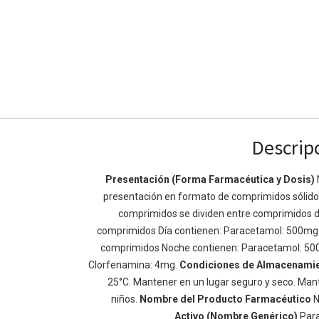
Descrip
Presentación (Forma Farmacéutica y Dosis)
presentación en formato de comprimidos sólidos 
Enlaces de Ínteres
Acerca de
comprimidos se dividen entre comprimidos d
Inicio
Somos un equipo de
comprimidos Día contienen: Paracetamol: 500mg
Acerca de
mejorar la vida de t
comprimidos Noche contienen: Paracetamol: 50
Productos
Construimos grande
Clorfenamina: 4mg.
Condiciones de Almacenami
Servicios
de negocio. Nuestr
25°C. Mantener en un lugar seguro y seco. Mant
Legal
pequeñas y mediana
niños.
Nombre del Producto Farmacéutico
N
Política de privacidad
rendimiento.
Activo (Nombre Genérico)
Par