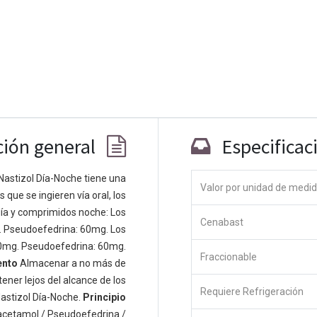
ción general
Especificac
Nastizol Día-Noche tiene una
Valor por unidad de medi
que se ingieren vía oral, los
Co
ía y comprimidos noche: Los
Cenabast
 personas apasionadas cuyo objetivo es
. Pseudoefedrina: 60mg. Los
odos a través de productos disruptivos.
0mg. Pseudoefedrina: 60mg.
Fraccionable
s productos para resolver sus problemas
ento
Almacenar a no más de
os productos están diseñados para
ener lejos del alcance de los
Requiere Refrigeración
s empresas dispuestas a optimizar su
astizol Día-Noche.
Principio
acetamol / Pseudoefedrina /