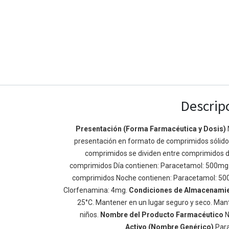
Descrip
Presentación (Forma Farmacéutica y Dosis)
presentación en formato de comprimidos sólidos 
Enlaces de Ínteres
Acerca de
comprimidos se dividen entre comprimidos d
Inicio
Somos un equipo de
comprimidos Día contienen: Paracetamol: 500mg
Acerca de
mejorar la vida de t
comprimidos Noche contienen: Paracetamol: 50
Productos
Construimos grande
Clorfenamina: 4mg.
Condiciones de Almacenami
Servicios
de negocio. Nuestr
25°C. Mantener en un lugar seguro y seco. Mant
Legal
pequeñas y mediana
niños.
Nombre del Producto Farmacéutico
N
Política de privacidad
rendimiento.
Activo (Nombre Genérico)
Par