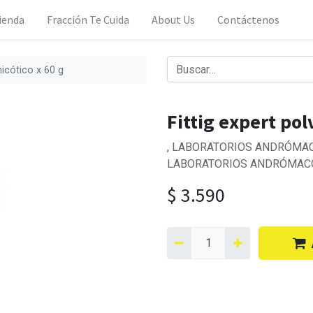
ienda
Fracción Te Cuida
About Us
Contáctenos
micótico x 60 g
Fittig expert pol
, LABORATORIOS ANDRÓMACO S
LABORATORIOS ANDRÓMACO 
$
3.590