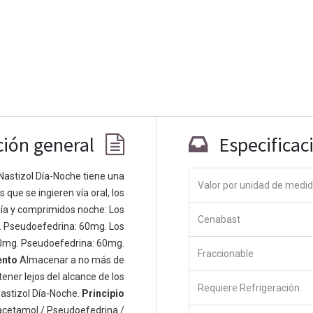
ción general
Especificac
Nastizol Día-Noche tiene una
Valor por unidad de medi
que se ingieren vía oral, los
Co
ía y comprimidos noche: Los
Cenabast
 personas apasionadas cuyo objetivo es
. Pseudoefedrina: 60mg. Los
odos a través de productos disruptivos.
0mg. Pseudoefedrina: 60mg.
Fraccionable
s productos para resolver sus problemas
ento
Almacenar a no más de
os productos están diseñados para
ener lejos del alcance de los
Requiere Refrigeración
s empresas dispuestas a optimizar su
astizol Día-Noche.
Principio
acetamol / Pseudoefedrina /