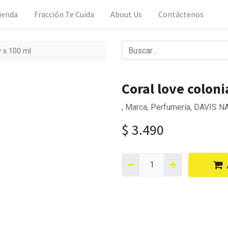
ienda
Fracción Te Cuida
About Us
Contáctenos
y x 100 ml
Coral love coloni
, Marca, Perfumería, DAVIS N
$
3.490