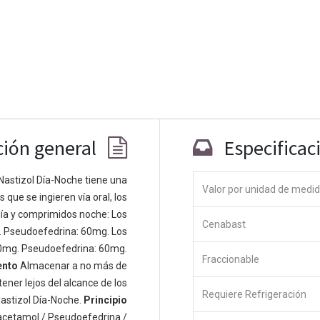
ción general
Especificac
Nastizol Día-Noche tiene una
Valor por unidad de medi
que se ingieren vía oral, los
Co
ía y comprimidos noche: Los
Cenabast
 personas apasionadas cuyo objetivo es
. Pseudoefedrina: 60mg. Los
odos a través de productos disruptivos.
0mg. Pseudoefedrina: 60mg.
Fraccionable
s productos para resolver sus problemas
ento
Almacenar a no más de
os productos están diseñados para
ener lejos del alcance de los
Requiere Refrigeración
s empresas dispuestas a optimizar su
astizol Día-Noche.
Principio
acetamol / Pseudoefedrina /