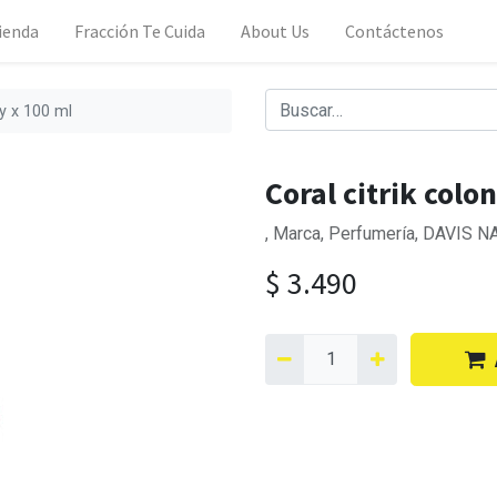
ienda
Fracción Te Cuida
About Us
Contáctenos
ay x 100 ml
Coral citrik colo
, Marca, Perfumería, DAVIS N
$
3.490