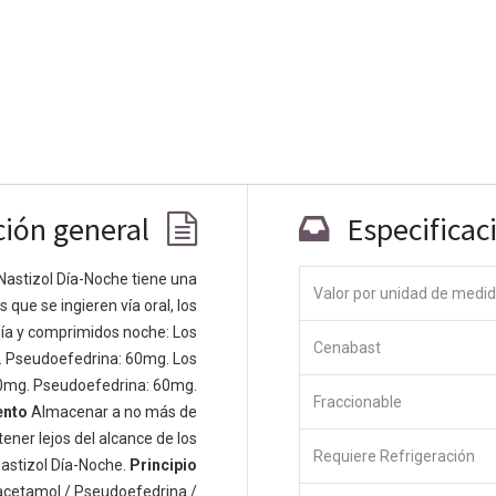
ción general
Especificac
Nastizol Día-Noche tiene una
Valor por unidad de medi
que se ingieren vía oral, los
Co
ía y comprimidos noche: Los
Cenabast
 personas apasionadas cuyo objetivo es
. Pseudoefedrina: 60mg. Los
odos a través de productos disruptivos.
0mg. Pseudoefedrina: 60mg.
Fraccionable
s productos para resolver sus problemas
ento
Almacenar a no más de
os productos están diseñados para
ener lejos del alcance de los
Requiere Refrigeración
s empresas dispuestas a optimizar su
astizol Día-Noche.
Principio
acetamol / Pseudoefedrina /