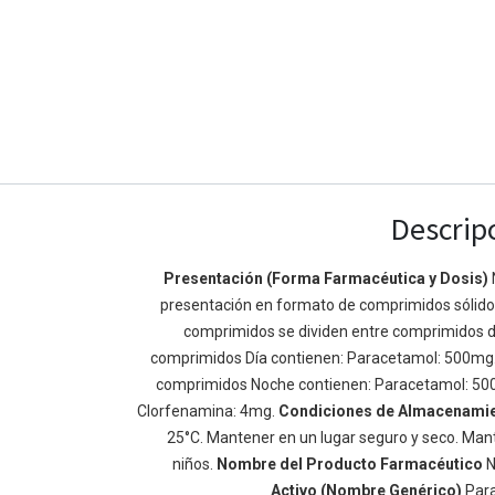
Descrip
Presentación (Forma Farmacéutica y Dosis)
presentación en formato de comprimidos sólidos 
Enlaces de Ínteres
Acerca de
comprimidos se dividen entre comprimidos d
Inicio
Somos un equipo de
comprimidos Día contienen: Paracetamol: 500mg
Acerca de
mejorar la vida de t
comprimidos Noche contienen: Paracetamol: 50
Productos
Construimos grande
Clorfenamina: 4mg.
Condiciones de Almacenami
Servicios
de negocio. Nuestr
25°C. Mantener en un lugar seguro y seco. Mant
Legal
pequeñas y mediana
niños.
Nombre del Producto Farmacéutico
N
Política de privacidad
rendimiento.
Activo (Nombre Genérico)
Par