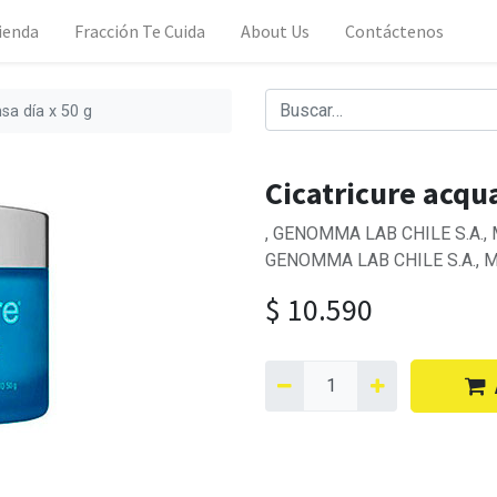
ienda
Fracción Te Cuida
About Us
Contáctenos
sa día x 50 g
Cicatricure acqu
, GENOMMA LAB CHILE S.A., M
GENOMMA LAB CHILE S.A., M
$
10.590