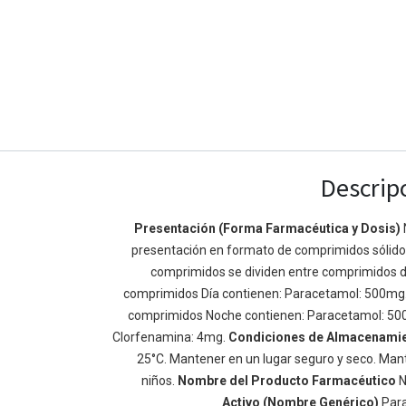
Descrip
Presentación (Forma Farmacéutica y Dosis)
presentación en formato de comprimidos sólidos 
Enlaces de Ínteres
Acerca de
comprimidos se dividen entre comprimidos d
Inicio
Somos un equipo de
comprimidos Día contienen: Paracetamol: 500mg
Acerca de
mejorar la vida de t
comprimidos Noche contienen: Paracetamol: 50
Productos
Construimos grande
Clorfenamina: 4mg.
Condiciones de Almacenami
Servicios
de negocio. Nuestr
25°C. Mantener en un lugar seguro y seco. Mant
Legal
pequeñas y mediana
niños.
Nombre del Producto Farmacéutico
N
Política de privacidad
rendimiento.
Activo (Nombre Genérico)
Par