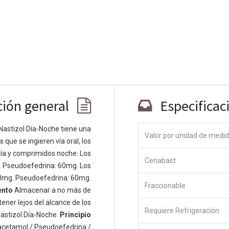
ción general
Especificac
Nastizol Día-Noche tiene una
Valor por unidad de medi
que se ingieren vía oral, los
Co
ía y comprimidos noche: Los
Cenabast
 personas apasionadas cuyo objetivo es
. Pseudoefedrina: 60mg. Los
odos a través de productos disruptivos.
0mg. Pseudoefedrina: 60mg.
Fraccionable
s productos para resolver sus problemas
ento
Almacenar a no más de
os productos están diseñados para
ener lejos del alcance de los
Requiere Refrigeración
s empresas dispuestas a optimizar su
astizol Día-Noche.
Principio
acetamol / Pseudoefedrina /