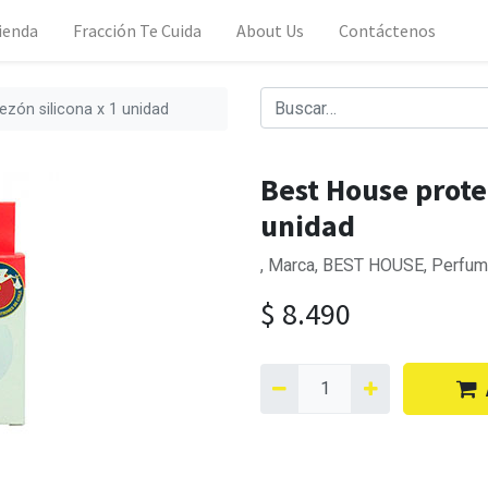
ienda
Fracción Te Cuida
About Us
Contáctenos
ezón silicona x 1 unidad
Best House protec
unidad
, Marca, BEST HOUSE, Perfum
$
8.490