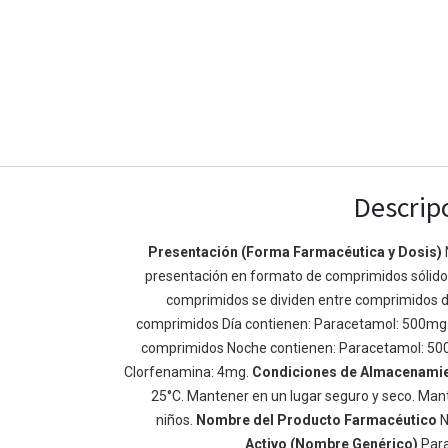
Descrip
Presentación (Forma Farmacéutica y Dosis)
presentación en formato de comprimidos sólidos 
Enlaces de Ínteres
Acerca de
comprimidos se dividen entre comprimidos d
Inicio
Somos un equipo de
comprimidos Día contienen: Paracetamol: 500mg
Acerca de
mejorar la vida de t
comprimidos Noche contienen: Paracetamol: 50
Productos
Construimos grande
Clorfenamina: 4mg.
Condiciones de Almacenami
Servicios
de negocio. Nuestr
25°C. Mantener en un lugar seguro y seco. Mant
Legal
pequeñas y mediana
niños.
Nombre del Producto Farmacéutico
N
Política de privacidad
rendimiento.
Activo (Nombre Genérico)
Par