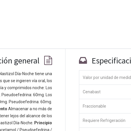
ción general
Especificac
Nastizol Día-Noche tiene una
Valor por unidad de medi
que se ingieren vía oral, los
Co
ía y comprimidos noche: Los
Cenabast
 personas apasionadas cuyo objetivo es
. Pseudoefedrina: 60mg. Los
odos a través de productos disruptivos.
0mg. Pseudoefedrina: 60mg.
Fraccionable
s productos para resolver sus problemas
ento
Almacenar a no más de
os productos están diseñados para
ener lejos del alcance de los
Requiere Refrigeración
s empresas dispuestas a optimizar su
astizol Día-Noche.
Principio
acetamol / Pseudoefedrina /