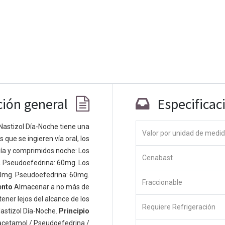
ción general
Especificac
Nastizol Día-Noche tiene una
Valor por unidad de medi
que se ingieren vía oral, los
Co
ía y comprimidos noche: Los
Cenabast
 personas apasionadas cuyo objetivo es
. Pseudoefedrina: 60mg. Los
odos a través de productos disruptivos.
0mg. Pseudoefedrina: 60mg.
Fraccionable
s productos para resolver sus problemas
ento
Almacenar a no más de
os productos están diseñados para
ener lejos del alcance de los
Requiere Refrigeración
s empresas dispuestas a optimizar su
astizol Día-Noche.
Principio
acetamol / Pseudoefedrina /