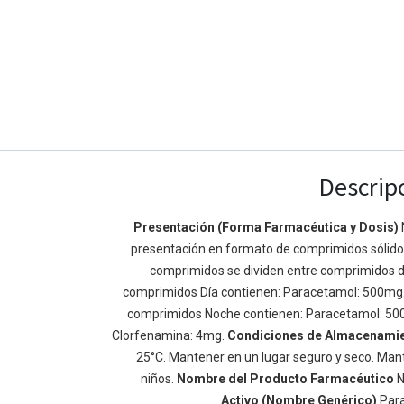
Descrip
Presentación (Forma Farmacéutica y Dosis)
presentación en formato de comprimidos sólidos 
Enlaces de Ínteres
Acerca de
comprimidos se dividen entre comprimidos d
Inicio
Somos un equipo de
comprimidos Día contienen: Paracetamol: 500mg
Acerca de
mejorar la vida de t
comprimidos Noche contienen: Paracetamol: 50
Productos
Construimos grande
Clorfenamina: 4mg.
Condiciones de Almacenami
Servicios
de negocio. Nuestr
25°C. Mantener en un lugar seguro y seco. Mant
Legal
pequeñas y mediana
niños.
Nombre del Producto Farmacéutico
N
Política de privacidad
rendimiento.
Activo (Nombre Genérico)
Par