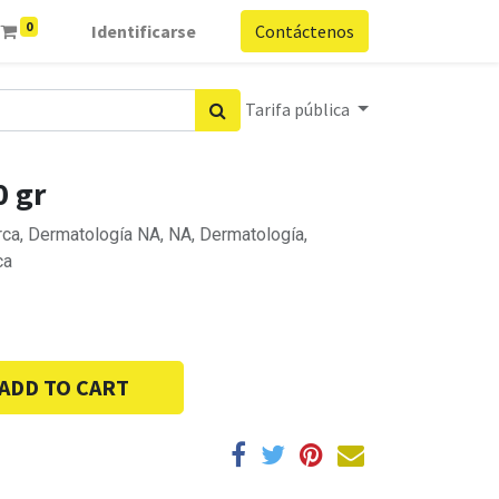
0
Identificarse
Contáctenos
Tarifa pública
0 gr
a, Dermatología NA, NA, Dermatología,
ca
ADD TO CART