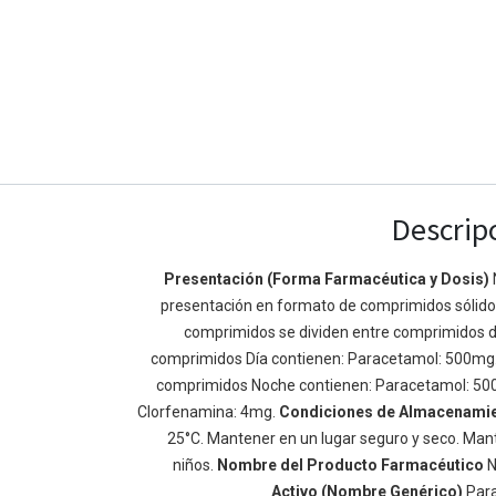
Descrip
Presentación (Forma Farmacéutica y Dosis)
presentación en formato de comprimidos sólidos 
Enlaces de Ínteres
Acerca de
comprimidos se dividen entre comprimidos d
Inicio
Somos un equipo de
comprimidos Día contienen: Paracetamol: 500mg
Acerca de
mejorar la vida de t
comprimidos Noche contienen: Paracetamol: 50
Productos
Construimos grande
Clorfenamina: 4mg.
Condiciones de Almacenami
Servicios
de negocio. Nuestr
25°C. Mantener en un lugar seguro y seco. Mant
Legal
pequeñas y mediana
niños.
Nombre del Producto Farmacéutico
N
Política de privacidad
rendimiento.
Activo (Nombre Genérico)
Par