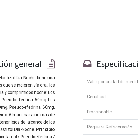
ción general
Especificac
Nastizol Día-Noche tiene una
Valor por unidad de medi
que se ingieren vía oral, los
Co
ía y comprimidos noche: Los
Cenabast
 personas apasionadas cuyo objetivo es
. Pseudoefedrina: 60mg. Los
odos a través de productos disruptivos.
0mg. Pseudoefedrina: 60mg.
Fraccionable
s productos para resolver sus problemas
ento
Almacenar a no más de
os productos están diseñados para
ener lejos del alcance de los
Requiere Refrigeración
s empresas dispuestas a optimizar su
astizol Día-Noche.
Principio
acetamol / Pseudoefedrina /