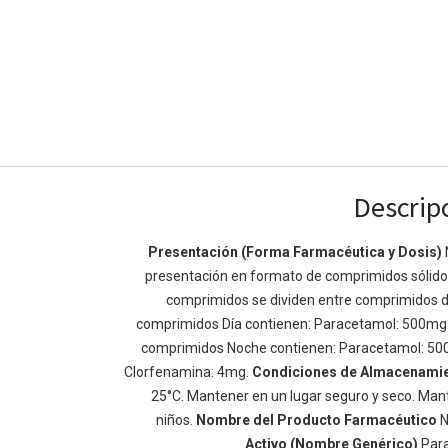
Descrip
Presentación (Forma Farmacéutica y Dosis)
presentación en formato de comprimidos sólidos 
Enlaces de Ínteres
Acerca de
comprimidos se dividen entre comprimidos d
Inicio
Somos un equipo de
comprimidos Día contienen: Paracetamol: 500mg
Acerca de
mejorar la vida de t
comprimidos Noche contienen: Paracetamol: 50
Productos
Construimos grande
Clorfenamina: 4mg.
Condiciones de Almacenami
Servicios
de negocio. Nuestr
25°C. Mantener en un lugar seguro y seco. Mant
Legal
pequeñas y mediana
niños.
Nombre del Producto Farmacéutico
N
Política de privacidad
rendimiento.
Activo (Nombre Genérico)
Par