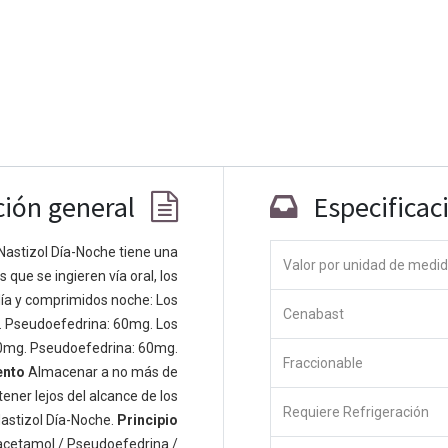
ción general
Especificac
Nastizol Día-Noche tiene una
Valor por unidad de medi
que se ingieren vía oral, los
Co
ía y comprimidos noche: Los
Cenabast
 personas apasionadas cuyo objetivo es
. Pseudoefedrina: 60mg. Los
odos a través de productos disruptivos.
0mg. Pseudoefedrina: 60mg.
Fraccionable
s productos para resolver sus problemas
ento
Almacenar a no más de
os productos están diseñados para
ener lejos del alcance de los
Requiere Refrigeración
s empresas dispuestas a optimizar su
astizol Día-Noche.
Principio
acetamol / Pseudoefedrina /