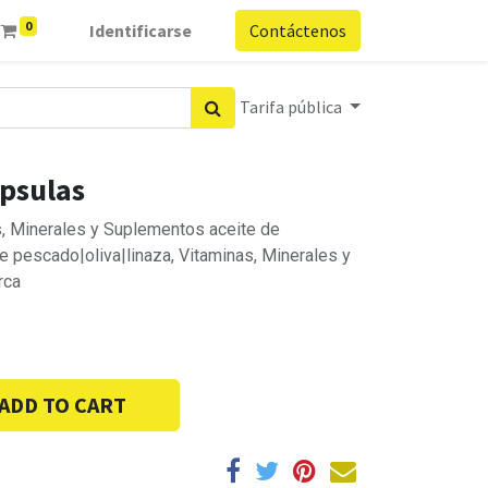
0
Identificarse
Contáctenos
Tarifa pública
psulas
, Minerales y Suplementos aceite de
de pescado|oliva|linaza, Vitaminas, Minerales y
rca
ADD TO CART