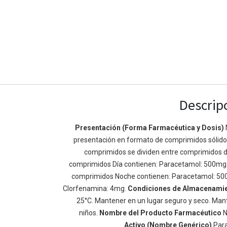
Descrip
Presentación (Forma Farmacéutica y Dosis)
presentación en formato de comprimidos sólidos 
Enlaces de Ínteres
Acerca de
comprimidos se dividen entre comprimidos d
Inicio
Somos un equipo de
comprimidos Día contienen: Paracetamol: 500mg
Acerca de
mejorar la vida de t
comprimidos Noche contienen: Paracetamol: 50
Productos
Construimos grande
Clorfenamina: 4mg.
Condiciones de Almacenami
Servicios
de negocio. Nuestr
25°C. Mantener en un lugar seguro y seco. Mant
Legal
pequeñas y mediana
niños.
Nombre del Producto Farmacéutico
N
Política de privacidad
rendimiento.
Activo (Nombre Genérico)
Par