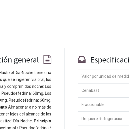
ción general
Especificac
Nastizol Día-Noche tiene una
Valor por unidad de medi
que se ingieren vía oral, los
Co
ía y comprimidos noche: Los
Cenabast
 personas apasionadas cuyo objetivo es
. Pseudoefedrina: 60mg. Los
odos a través de productos disruptivos.
0mg. Pseudoefedrina: 60mg.
Fraccionable
s productos para resolver sus problemas
ento
Almacenar a no más de
os productos están diseñados para
ener lejos del alcance de los
Requiere Refrigeración
s empresas dispuestas a optimizar su
astizol Día-Noche.
Principio
acetamol / Pseudoefedrina /