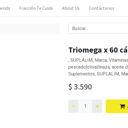
ienda
Fracción Te Cuida
About Us
Contáctenos
s
Triomega x 60 cá
, SUPLALIM, Marca, Vitaminas
pescado|oliva|linaza, aceite 
Suplementos, SUPLALIM, Ma
$
3.590