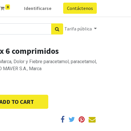
0
Identificarse
Contáctenos
Tarifa pública
 x 6 comprimidos
rca, Dolor y Fiebre paracetamol, paracetamol,
O MAVER S.A., Marca
ADD TO CART