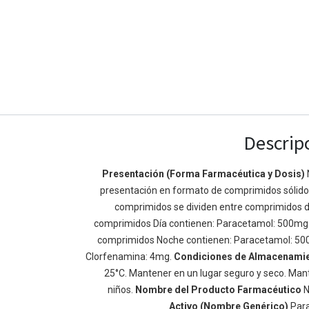
Descrip
Presentación (Forma Farmacéutica y Dosis)
presentación en formato de comprimidos sólidos 
Enlaces de Ínteres
Acerca de
comprimidos se dividen entre comprimidos d
Inicio
Somos un equipo de
comprimidos Día contienen: Paracetamol: 500mg
Acerca de
mejorar la vida de t
comprimidos Noche contienen: Paracetamol: 50
Productos
Construimos grande
Clorfenamina: 4mg.
Condiciones de Almacenami
Servicios
de negocio. Nuestr
25°C. Mantener en un lugar seguro y seco. Mant
Legal
pequeñas y mediana
niños.
Nombre del Producto Farmacéutico
N
Política de privacidad
rendimiento.
Activo (Nombre Genérico)
Par