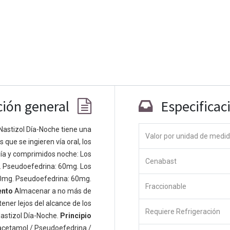
ción general
Especificac
Nastizol Día-Noche tiene una
Valor por unidad de medi
que se ingieren vía oral, los
Co
ía y comprimidos noche: Los
Cenabast
 personas apasionadas cuyo objetivo es
. Pseudoefedrina: 60mg. Los
odos a través de productos disruptivos.
0mg. Pseudoefedrina: 60mg.
Fraccionable
s productos para resolver sus problemas
ento
Almacenar a no más de
os productos están diseñados para
ener lejos del alcance de los
Requiere Refrigeración
s empresas dispuestas a optimizar su
astizol Día-Noche.
Principio
acetamol / Pseudoefedrina /