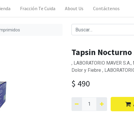
ienda
Fracción Te Cuida
About Us
Contáctenos
omprimidos
Tapsin Nocturno
, LABORATORIO MAVER S.A., Ma
Dolor y Fiebre , LABORATORI
$
490