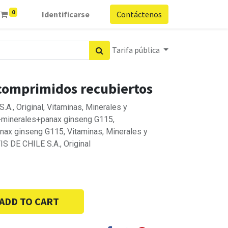
0
Identificarse
Contáctenos
Tarifa pública
comprimidos recubiertos
., Original, Vitaminas, Minerales y
+minerales+panax ginseng G115,
nax ginseng G115, Vitaminas, Minerales y
 DE CHILE S.A., Original
ADD TO CART