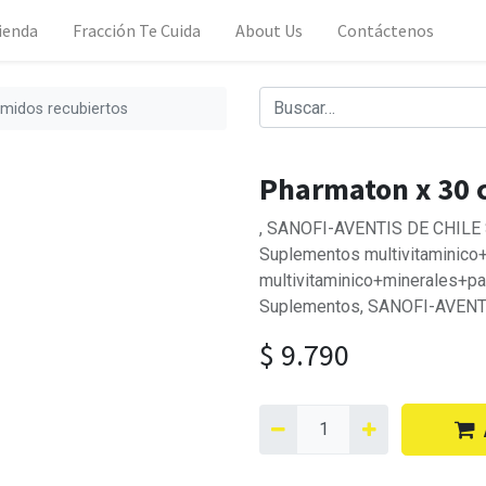
ienda
Fracción Te Cuida
About Us
Contáctenos
midos recubiertos
Pharmaton x 30 
, SANOFI-AVENTIS DE CHILE S.A
Suplementos multivitaminico
multivitaminico+minerales+pa
Suplementos, SANOFI-AVENTIS
$
9.790