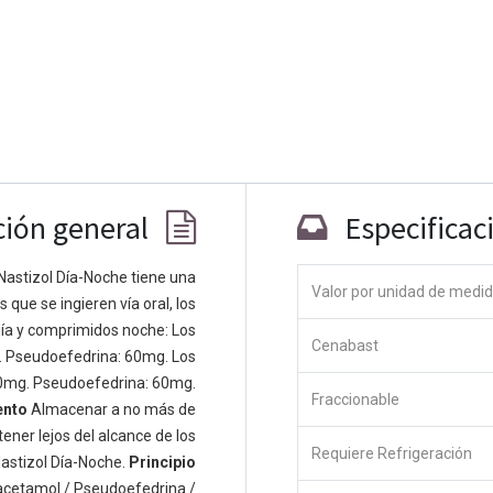
ción general
Especificac
Nastizol Día-Noche tiene una
Valor por unidad de medi
que se ingieren vía oral, los
Co
ía y comprimidos noche: Los
Cenabast
 personas apasionadas cuyo objetivo es
. Pseudoefedrina: 60mg. Los
odos a través de productos disruptivos.
0mg. Pseudoefedrina: 60mg.
Fraccionable
s productos para resolver sus problemas
ento
Almacenar a no más de
os productos están diseñados para
ener lejos del alcance de los
Requiere Refrigeración
s empresas dispuestas a optimizar su
astizol Día-Noche.
Principio
acetamol / Pseudoefedrina /