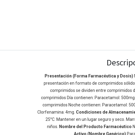
Descrip
Presentación (Forma Farmacéutica y Dosis)
presentación en formato de comprimidos sólidos 
Enlaces de Ínteres
Acerca de
comprimidos se dividen entre comprimidos d
Inicio
Somos un equipo de
comprimidos Día contienen: Paracetamol: 500mg
Acerca de
mejorar la vida de t
comprimidos Noche contienen: Paracetamol: 50
Productos
Construimos grande
Clorfenamina: 4mg.
Condiciones de Almacenami
Servicios
de negocio. Nuestr
25°C. Mantener en un lugar seguro y seco. Mant
Legal
pequeñas y mediana
niños.
Nombre del Producto Farmacéutico
N
Política de privacidad
rendimiento.
Activo (Nombre Genérico)
Par