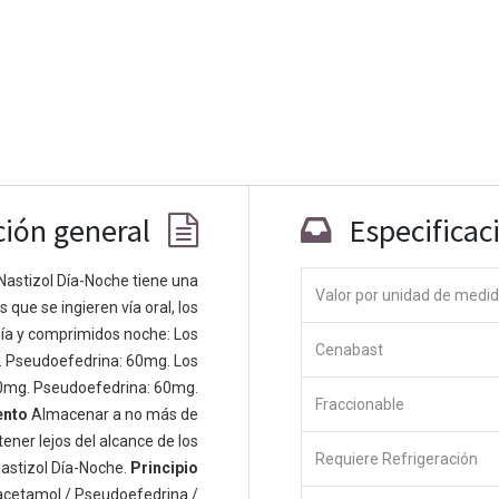
ción general
Especificac
Nastizol Día-Noche tiene una
Valor por unidad de medi
que se ingieren vía oral, los
Co
ía y comprimidos noche: Los
Cenabast
 personas apasionadas cuyo objetivo es
. Pseudoefedrina: 60mg. Los
odos a través de productos disruptivos.
0mg. Pseudoefedrina: 60mg.
Fraccionable
s productos para resolver sus problemas
ento
Almacenar a no más de
os productos están diseñados para
ener lejos del alcance de los
Requiere Refrigeración
s empresas dispuestas a optimizar su
astizol Día-Noche.
Principio
acetamol / Pseudoefedrina /