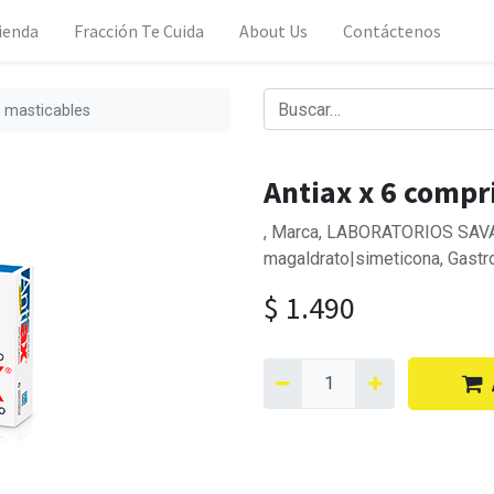
ienda
Fracción Te Cuida
About Us
Contáctenos
 masticables
Antiax x 6 compr
, Marca, LABORATORIOS SAVAL 
magaldrato|simeticona, Gast
$
1.490