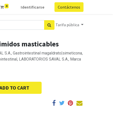
0
Identificarse
Contáctenos
Tarifa pública
imidos masticables
S.A., Gastrointestinal magaldrato|simeticona,
rointestinal, LABORATORIOS SAVAL S.A., Marca
ADD TO CART