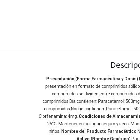
Descrip
Presentación (Forma Farmacéutica y Dosis)
presentación en formato de comprimidos sólidos 
Enlaces de Ínteres
Acerca de
comprimidos se dividen entre comprimidos d
Inicio
Somos un equipo de
comprimidos Día contienen: Paracetamol: 500mg
Acerca de
mejorar la vida de t
comprimidos Noche contienen: Paracetamol: 50
Productos
Construimos grande
Clorfenamina: 4mg.
Condiciones de Almacenami
Servicios
de negocio. Nuestr
25°C. Mantener en un lugar seguro y seco. Mant
Legal
pequeñas y mediana
niños.
Nombre del Producto Farmacéutico
N
Política de privacidad
rendimiento.
Activo (Nombre Genérico)
Par