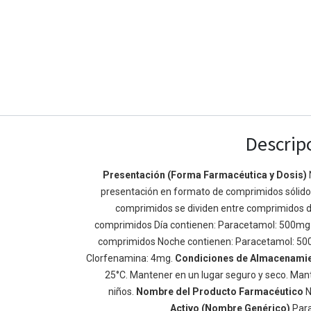
Descrip
Presentación (Forma Farmacéutica y Dosis)
presentación en formato de comprimidos sólidos 
Enlaces de Ínteres
Acerca de
comprimidos se dividen entre comprimidos d
Inicio
Somos un equipo de
comprimidos Día contienen: Paracetamol: 500mg
Acerca de
mejorar la vida de t
comprimidos Noche contienen: Paracetamol: 50
Productos
Construimos grande
Clorfenamina: 4mg.
Condiciones de Almacenami
Servicios
de negocio. Nuestr
25°C. Mantener en un lugar seguro y seco. Mant
Legal
pequeñas y mediana
niños.
Nombre del Producto Farmacéutico
N
Política de privacidad
rendimiento.
Activo (Nombre Genérico)
Par