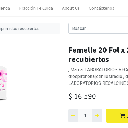
ienda
Fracción Te Cuida
About Us
Contáctenos
mprimidos recubiertos
Femelle 20 Fol x
recubiertos
, Marca, LABORATORIOS RECAL
drospirenona|etinilestradiol, 
LABORATORIOS RECALCINE S.
$
16.590