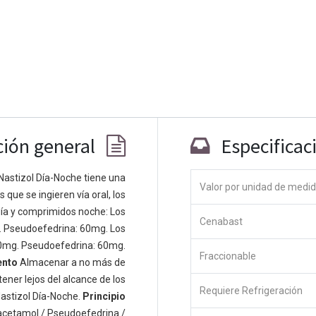
ción general
Especificac
Nastizol Día-Noche tiene una
Valor por unidad de medi
que se ingieren vía oral, los
Co
ía y comprimidos noche: Los
Cenabast
 personas apasionadas cuyo objetivo es
. Pseudoefedrina: 60mg. Los
odos a través de productos disruptivos.
0mg. Pseudoefedrina: 60mg.
Fraccionable
s productos para resolver sus problemas
ento
Almacenar a no más de
os productos están diseñados para
ener lejos del alcance de los
Requiere Refrigeración
s empresas dispuestas a optimizar su
astizol Día-Noche.
Principio
acetamol / Pseudoefedrina /