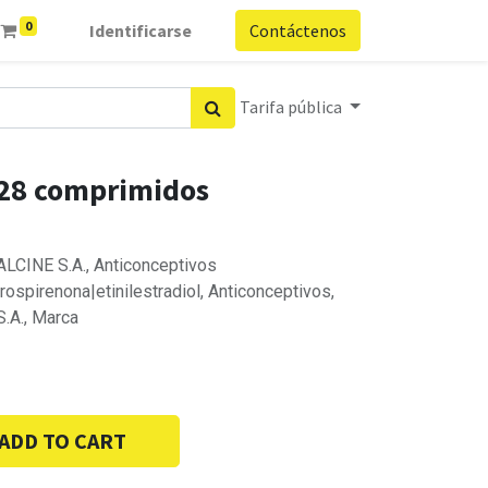
0
Identificarse
Contáctenos
Tarifa pública
 28 comprimidos
CINE S.A., Anticonceptivos
drospirenona|etinilestradiol, Anticonceptivos,
A., Marca
ADD TO CART