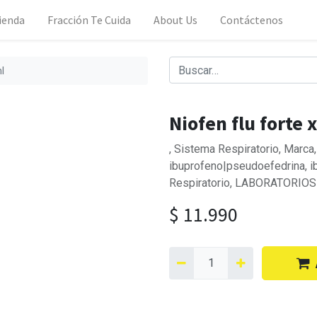
ienda
Fracción Te Cuida
About Us
Contáctenos
l
Niofen flu forte 
, Sistema Respiratorio, Mar
ibuprofeno|pseudoefedrina, 
Respiratorio, LABORATORIOS
$
11.990