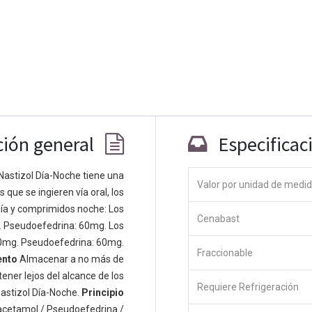
ción general
Especificac
Nastizol Día-Noche tiene una
Valor por unidad de medi
que se ingieren vía oral, los
Co
ía y comprimidos noche: Los
Cenabast
 personas apasionadas cuyo objetivo es
. Pseudoefedrina: 60mg. Los
odos a través de productos disruptivos.
0mg. Pseudoefedrina: 60mg.
Fraccionable
s productos para resolver sus problemas
ento
Almacenar a no más de
os productos están diseñados para
ener lejos del alcance de los
Requiere Refrigeración
s empresas dispuestas a optimizar su
astizol Día-Noche.
Principio
acetamol / Pseudoefedrina /