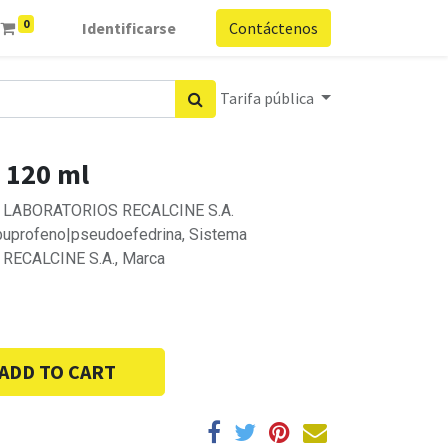
0
Identificarse
Contáctenos
Tarifa pública
x 120 ml
ca, LABORATORIOS RECALCINE S.A.
ibuprofeno|pseudoefedrina, Sistema
 RECALCINE S.A., Marca
ADD TO CART