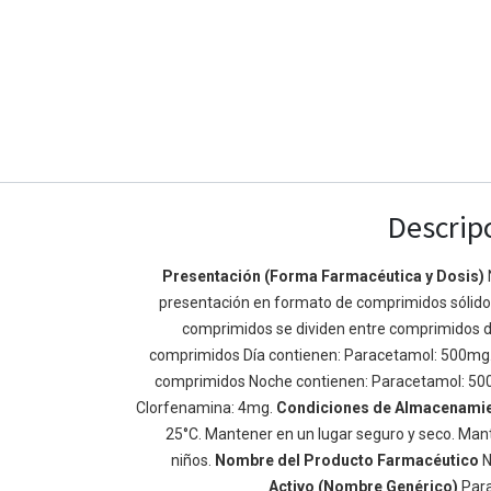
Descrip
Presentación (Forma Farmacéutica y Dosis)
presentación en formato de comprimidos sólidos 
Enlaces de Ínteres
Acerca de
comprimidos se dividen entre comprimidos d
Inicio
Somos un equipo de
comprimidos Día contienen: Paracetamol: 500mg
Acerca de
mejorar la vida de t
comprimidos Noche contienen: Paracetamol: 50
Productos
Construimos grande
Clorfenamina: 4mg.
Condiciones de Almacenami
Servicios
de negocio. Nuestr
25°C. Mantener en un lugar seguro y seco. Mant
Legal
pequeñas y mediana
niños.
Nombre del Producto Farmacéutico
N
Política de privacidad
rendimiento.
Activo (Nombre Genérico)
Par