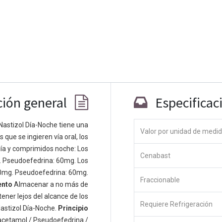
ción general
Especificac
Nastizol Día-Noche tiene una
Valor por unidad de medi
que se ingieren vía oral, los
Co
ía y comprimidos noche: Los
Cenabast
 personas apasionadas cuyo objetivo es
. Pseudoefedrina: 60mg. Los
odos a través de productos disruptivos.
0mg. Pseudoefedrina: 60mg.
Fraccionable
s productos para resolver sus problemas
ento
Almacenar a no más de
os productos están diseñados para
ener lejos del alcance de los
Requiere Refrigeración
s empresas dispuestas a optimizar su
astizol Día-Noche.
Principio
acetamol / Pseudoefedrina /