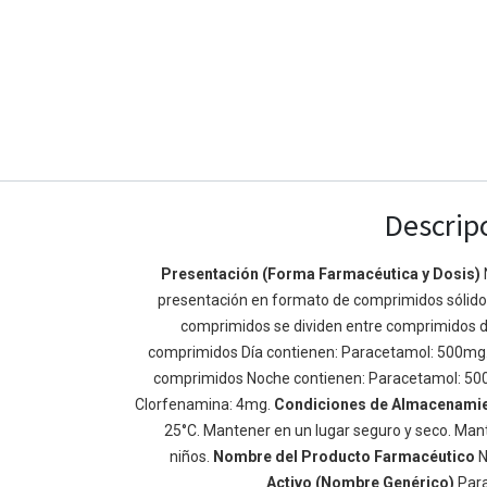
Descrip
Presentación (Forma Farmacéutica y Dosis)
presentación en formato de comprimidos sólidos 
Enlaces de Ínteres
Acerca de
comprimidos se dividen entre comprimidos d
Inicio
Somos un equipo de
comprimidos Día contienen: Paracetamol: 500mg
Acerca de
mejorar la vida de t
comprimidos Noche contienen: Paracetamol: 50
Productos
Construimos grande
Clorfenamina: 4mg.
Condiciones de Almacenami
Servicios
de negocio. Nuestr
25°C. Mantener en un lugar seguro y seco. Mant
Legal
pequeñas y mediana
niños.
Nombre del Producto Farmacéutico
N
Política de privacidad
rendimiento.
Activo (Nombre Genérico)
Par