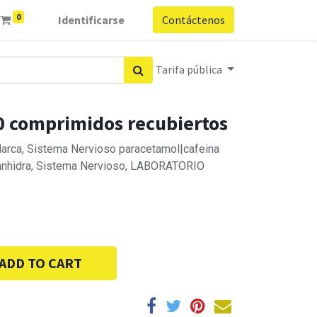
0
Identificarse
Contáctenos
Tarifa pública
10 comprimidos recubiertos
arca, Sistema Nervioso paracetamol|cafeina
 anhidra, Sistema Nervioso, LABORATORIO
ADD TO CART