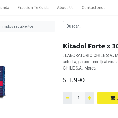
ienda
Fracción Te Cuida
About Us
Contáctenos
primidos recubiertos
Kitadol Forte x 
, LABORATORIO CHILE S.A., M
anhidra, paracetamol|cafeina
CHILE S.A., Marca
$
1.990