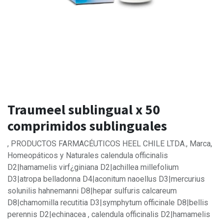
Traumeel sublingual x 50
comprimidos sublinguales
, PRODUCTOS FARMACÉUTICOS HEEL CHILE LTDA., Marca,
Homeopáticos y Naturales calendula officinalis
D2|hamamelis virf¿giniana D2|achillea millefolium
D3|atropa belladonna D4|aconitum naoellus D3|mercurius
solunilis hahnemanni D8|hepar sulfuris calcareum
D8|chamomilla recutitia D3|symphytum officinale D8|bellis
perennis D2|echinacea , calendula officinalis D2|hamamelis