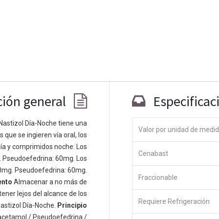
ción general
Especificac
Nastizol Día-Noche tiene una
Valor por unidad de medi
que se ingieren vía oral, los
Co
ía y comprimidos noche: Los
Cenabast
 personas apasionadas cuyo objetivo es
. Pseudoefedrina: 60mg. Los
odos a través de productos disruptivos.
0mg. Pseudoefedrina: 60mg.
Fraccionable
s productos para resolver sus problemas
ento
Almacenar a no más de
os productos están diseñados para
ener lejos del alcance de los
Requiere Refrigeración
s empresas dispuestas a optimizar su
astizol Día-Noche.
Principio
acetamol / Pseudoefedrina /