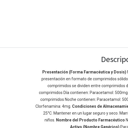
Descrip
Presentación (Forma Farmacéutica y Dosis)
presentación en formato de comprimidos sólidos 
Enlaces de Ínteres
Acerca de
comprimidos se dividen entre comprimidos d
Inicio
Somos un equipo de
comprimidos Día contienen: Paracetamol: 500mg
Acerca de
mejorar la vida de t
comprimidos Noche contienen: Paracetamol: 50
Productos
Construimos grande
Clorfenamina: 4mg.
Condiciones de Almacenami
Servicios
de negocio. Nuestr
25°C. Mantener en un lugar seguro y seco. Mant
Legal
pequeñas y mediana
niños.
Nombre del Producto Farmacéutico
N
Política de privacidad
rendimiento.
Activo (Nombre Genérico)
Par