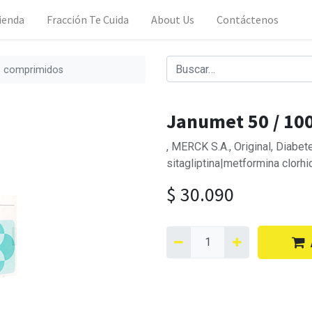
ienda
Fracción Te Cuida
About Us
Contáctenos
8 comprimidos
Janumet 50 / 10
, MERCK S.A., Original, Diabet
sitagliptina|metformina clorhi
$
30.090