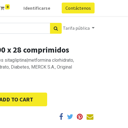
0
Identificarse
Contáctenos
Tarifa pública
00 x 28 comprimidos
es sitagliptina|metformina clorhidrato,
drato, Diabetes, MERCK S.A., Original
ADD TO CART