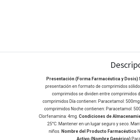
Descrip
Presentación (Forma Farmacéutica y Dosis)
presentación en formato de comprimidos sólidos 
Enlaces de Ínteres
Acerca de
comprimidos se dividen entre comprimidos d
Inicio
Somos un equipo de
comprimidos Día contienen: Paracetamol: 500mg
Acerca de
mejorar la vida de t
comprimidos Noche contienen: Paracetamol: 50
Productos
Construimos grande
Clorfenamina: 4mg.
Condiciones de Almacenami
Servicios
de negocio. Nuestr
25°C. Mantener en un lugar seguro y seco. Mant
Legal
pequeñas y mediana
niños.
Nombre del Producto Farmacéutico
N
Política de privacidad
rendimiento.
Activo (Nombre Genérico)
Par