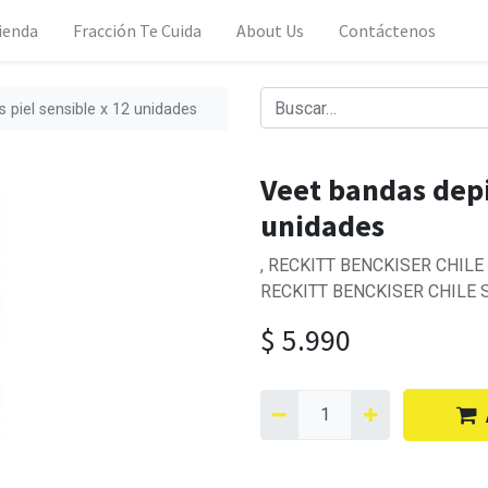
ienda
Fracción Te Cuida
About Us
Contáctenos
s piel sensible x 12 unidades
Veet bandas depil
unidades
, RECKITT BENCKISER CHILE S.
RECKITT BENCKISER CHILE S.
$
5.990