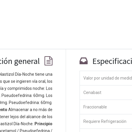
ción general
Especificac
Nastizol Día-Noche tiene una
Valor por unidad de medi
que se ingieren vía oral, los
Co
ía y comprimidos noche: Los
Cenabast
 personas apasionadas cuyo objetivo es
. Pseudoefedrina: 60mg. Los
odos a través de productos disruptivos.
0mg. Pseudoefedrina: 60mg.
Fraccionable
s productos para resolver sus problemas
ento
Almacenar a no más de
os productos están diseñados para
ener lejos del alcance de los
Requiere Refrigeración
s empresas dispuestas a optimizar su
astizol Día-Noche.
Principio
acetamol / Pseudoefedrina /