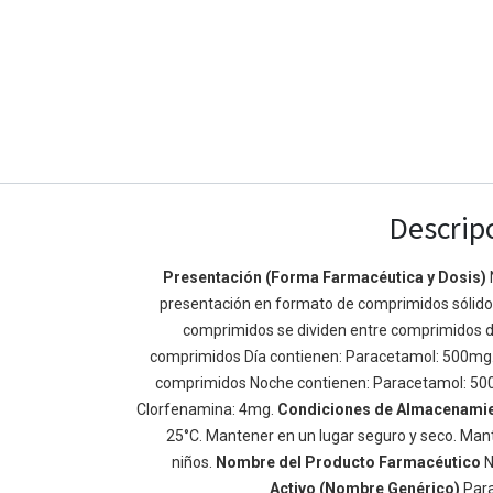
Descrip
Presentación (Forma Farmacéutica y Dosis)
presentación en formato de comprimidos sólidos 
Enlaces de Ínteres
Acerca de
comprimidos se dividen entre comprimidos d
Inicio
Somos un equipo de
comprimidos Día contienen: Paracetamol: 500mg
Acerca de
mejorar la vida de t
comprimidos Noche contienen: Paracetamol: 50
Productos
Construimos grande
Clorfenamina: 4mg.
Condiciones de Almacenami
Servicios
de negocio. Nuestr
25°C. Mantener en un lugar seguro y seco. Mant
Legal
pequeñas y mediana
niños.
Nombre del Producto Farmacéutico
N
Política de privacidad
rendimiento.
Activo (Nombre Genérico)
Par