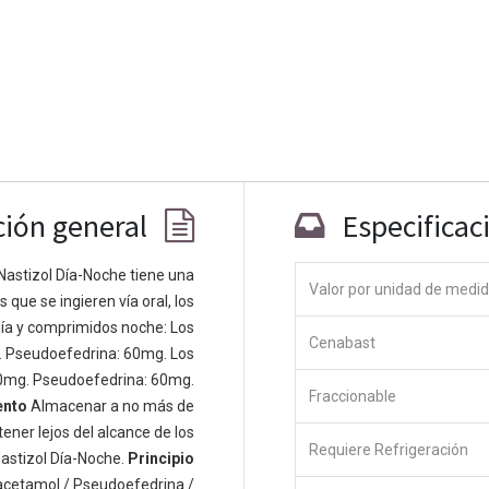
ción general
Especificac
Nastizol Día-Noche tiene una
Valor por unidad de medi
que se ingieren vía oral, los
Co
ía y comprimidos noche: Los
Cenabast
 personas apasionadas cuyo objetivo es
. Pseudoefedrina: 60mg. Los
odos a través de productos disruptivos.
0mg. Pseudoefedrina: 60mg.
Fraccionable
s productos para resolver sus problemas
ento
Almacenar a no más de
os productos están diseñados para
ener lejos del alcance de los
Requiere Refrigeración
s empresas dispuestas a optimizar su
astizol Día-Noche.
Principio
acetamol / Pseudoefedrina /