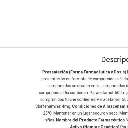
Descrip
Presentación (Forma Farmacéutica y Dosis)
presentación en formato de comprimidos sólidos 
Enlaces de Ínteres
Acerca de
comprimidos se dividen entre comprimidos d
Inicio
Somos un equipo de
comprimidos Día contienen: Paracetamol: 500mg
Acerca de
mejorar la vida de t
comprimidos Noche contienen: Paracetamol: 50
Productos
Construimos grande
Clorfenamina: 4mg.
Condiciones de Almacenami
Servicios
de negocio. Nuestr
25°C. Mantener en un lugar seguro y seco. Mant
Legal
pequeñas y mediana
niños.
Nombre del Producto Farmacéutico
N
Política de privacidad
rendimiento.
Activo (Nombre Genérico)
Par