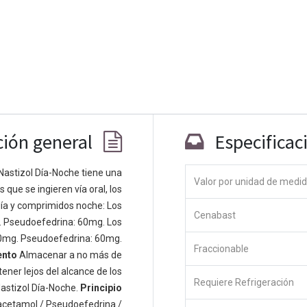
ción general
Especificac
Nastizol Día-Noche tiene una
Valor por unidad de medi
que se ingieren vía oral, los
Co
ía y comprimidos noche: Los
Cenabast
 personas apasionadas cuyo objetivo es
. Pseudoefedrina: 60mg. Los
odos a través de productos disruptivos.
0mg. Pseudoefedrina: 60mg.
Fraccionable
s productos para resolver sus problemas
ento
Almacenar a no más de
os productos están diseñados para
ener lejos del alcance de los
Requiere Refrigeración
s empresas dispuestas a optimizar su
astizol Día-Noche.
Principio
acetamol / Pseudoefedrina /