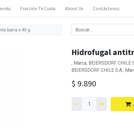
ienda
Fracción Te Cuida
About Us
Contáctenos
nte barra x 40 g
Hidrofugal antit
, Marca, BEIERSDORF CHILE S.
BEIERSDORF CHILE S.A., Mar
$
9.890