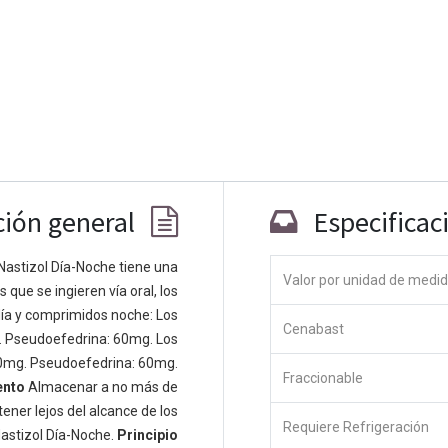
ción general
Especificac
Nastizol Día-Noche tiene una
Co
Valor por unidad de medi
que se ingieren vía oral, los
ía y comprimidos noche: Los
 personas apasionadas cuyo objetivo es
Cenabast
. Pseudoefedrina: 60mg. Los
odos a través de productos disruptivos.
0mg. Pseudoefedrina: 60mg.
s productos para resolver sus problemas
Fraccionable
ento
Almacenar a no más de
os productos están diseñados para
ener lejos del alcance de los
s empresas dispuestas a optimizar su
Requiere Refrigeración
astizol Día-Noche.
Principio