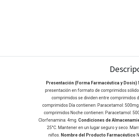
Descrip
Presentación (Forma Farmacéutica y Dosis)
Enlaces de Ínteres
Acerca de
presentación en formato de comprimidos sólidos 
comprimidos se dividen entre comprimidos d
Inicio
Somos un equipo de
comprimidos Día contienen: Paracetamol: 500mg
Acerca de
mejorar la vida de t
comprimidos Noche contienen: Paracetamol: 50
Productos
Construimos grande
Clorfenamina: 4mg.
Condiciones de Almacenami
Servicios
de negocio. Nuestr
25°C. Mantener en un lugar seguro y seco. Mant
Legal
pequeñas y mediana
niños.
Nombre del Producto Farmacéutico
N
Política de privacidad
rendimiento.