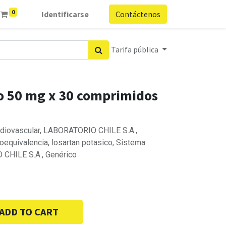
0
Identificarse
Contáctenos
Tarifa pública
o 50 mg x 30 comprimidos
ardiovascular, LABORATORIO CHILE S.A.,
ioequivalencia, losartan potasico, Sistema
 CHILE S.A., Genérico
ADD TO CART