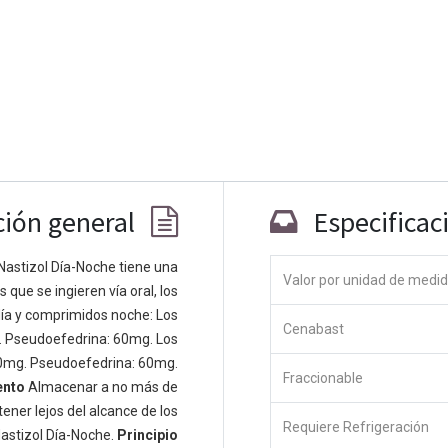
ción general
Especificac
Nastizol Día-Noche tiene una
Co
Valor por unidad de medi
que se ingieren vía oral, los
ía y comprimidos noche: Los
 personas apasionadas cuyo objetivo es
Cenabast
. Pseudoefedrina: 60mg. Los
odos a través de productos disruptivos.
0mg. Pseudoefedrina: 60mg.
s productos para resolver sus problemas
Fraccionable
ento
Almacenar a no más de
os productos están diseñados para
ener lejos del alcance de los
s empresas dispuestas a optimizar su
Requiere Refrigeración
astizol Día-Noche.
Principio