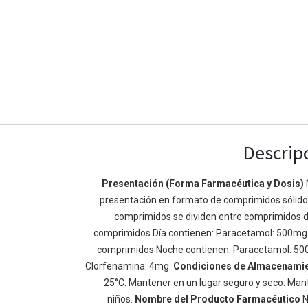
Descrip
Presentación (Forma Farmacéutica y Dosis)
Enlaces de Ínteres
Acerca de
presentación en formato de comprimidos sólidos 
comprimidos se dividen entre comprimidos d
Inicio
Somos un equipo de
comprimidos Día contienen: Paracetamol: 500mg
Acerca de
mejorar la vida de t
comprimidos Noche contienen: Paracetamol: 50
Productos
Construimos grande
Clorfenamina: 4mg.
Condiciones de Almacenami
Servicios
de negocio. Nuestr
25°C. Mantener en un lugar seguro y seco. Mant
Legal
pequeñas y mediana
niños.
Nombre del Producto Farmacéutico
N
Política de privacidad
rendimiento.