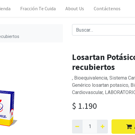
ienda
Fracción Te Cuida
About Us
Contáctenos
ecubiertos
Losartan Potásic
recubiertos
, Bioequivalencia, Sistema C
Genérico losartan potasico, B
Cardiovascular, LABORATORIO
$
1.190