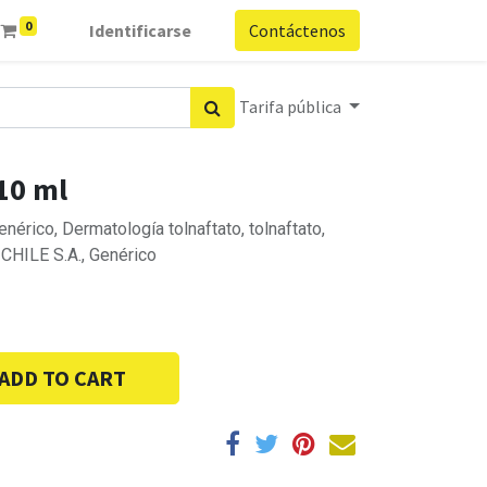
0
Identificarse
Contáctenos
Tarifa pública
 10 ml
érico, Dermatología tolnaftato, tolnaftato,
HILE S.A., Genérico
ADD TO CART