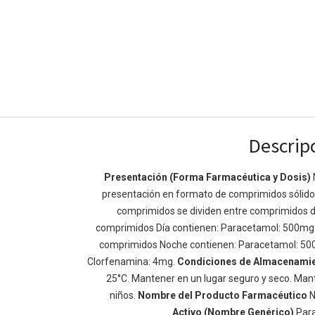
Descrip
Presentación (Forma Farmacéutica y Dosis)
presentación en formato de comprimidos sólidos 
Enlaces de Ínteres
Acerca de
comprimidos se dividen entre comprimidos d
Inicio
Somos un equipo de
comprimidos Día contienen: Paracetamol: 500mg
Acerca de
mejorar la vida de t
comprimidos Noche contienen: Paracetamol: 50
Productos
Construimos grande
Clorfenamina: 4mg.
Condiciones de Almacenami
Servicios
de negocio. Nuestr
25°C. Mantener en un lugar seguro y seco. Mant
Legal
pequeñas y mediana
niños.
Nombre del Producto Farmacéutico
N
Política de privacidad
rendimiento.
Activo (Nombre Genérico)
Par