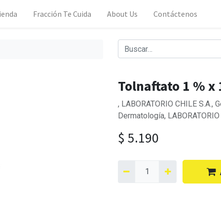
ienda
Fracción Te Cuida
About Us
Contáctenos
Tolnaftato 1 % x
, LABORATORIO CHILE S.A., Gen
Dermatología, LABORATORIO C
$
5.190