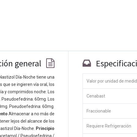
ción general
Especificac
Nastizol Día-Noche tiene una
Valor por unidad de medi
que se ingieren vía oral, los
Co
ía y comprimidos noche: Los
Cenabast
 personas apasionadas cuyo objetivo es
. Pseudoefedrina: 60mg. Los
odos a través de productos disruptivos.
0mg. Pseudoefedrina: 60mg.
Fraccionable
s productos para resolver sus problemas
ento
Almacenar a no más de
os productos están diseñados para
ener lejos del alcance de los
Requiere Refrigeración
s empresas dispuestas a optimizar su
astizol Día-Noche.
Principio
acetamol / Pseudoefedrina /